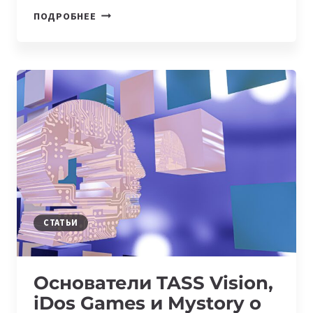
IDOS
ПОДРОБНЕЕ
GAMES
ЗАПУСКАЕТ
СОБСТВЕННЫЙ
БЛОКЧЕЙН,
ОТКРЫВАЯ
НОВЫЕ
ВОЗМОЖНОСТИ
ДЛЯ
РАЗРАБОТЧИКОВ
И
ПОЛЬЗОВАТЕЛЕЙ
СТАТЬИ
Основатели TASS Vision,
iDos Games и Mystory о