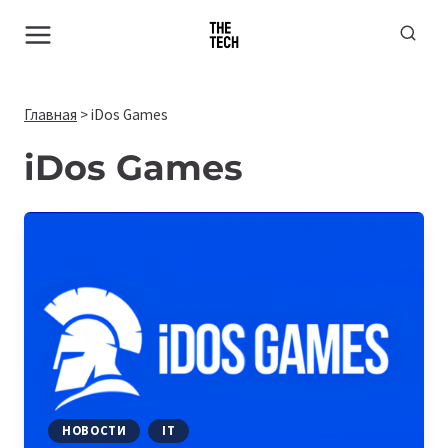
Перейти
к
содержимому
Главная
>
iDos Games
iDos Games
НОВОСТИ
IT