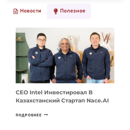
ПЛАТФОРМА
Новости
Полезное
ДЛЯ
СОЗДАНИЯ
КОНТЕНТА
И
ОЗВУЧКИ
С
ПОМОЩЬЮ
ИИ
CEO Intel Инвестировал В
Казахстанский Стартап Nace.AI
CEO
ПОДРОБНЕЕ
INTEL
ИНВЕСТИРОВАЛ