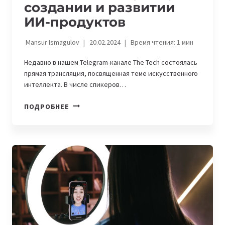
создании и развитии
ИИ-продуктов
Mansur Ismagulov
20.02.2024
Время чтения:
1
мин
Недавно в нашем Telegram-канале The Tech состоялась
прямая трансляция, посвященная теме искусственного
интеллекта. В числе спикеров…
ОСНОВАТЕЛИ
ПОДРОБНЕЕ
TASS
VISION,
IDOS
GAMES
И
MYSTORY
О
СОЗДАНИИ
И
РАЗВИТИИ