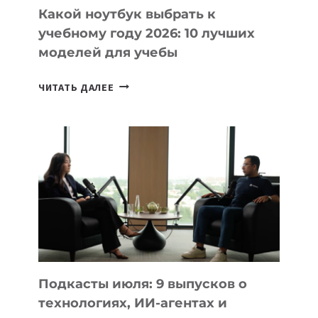
Какой ноутбук выбрать к
учебному году 2026: 10 лучших
моделей для учебы
КАКОЙ
ЧИТАТЬ ДАЛЕЕ
НОУТБУК
ВЫБРАТЬ
К
УЧЕБНОМУ
ГОДУ
2026:
10
ЛУЧШИХ
МОДЕЛЕЙ
ДЛЯ
УЧЕБЫ
Подкасты июля: 9 выпусков о
технологиях, ИИ-агентах и