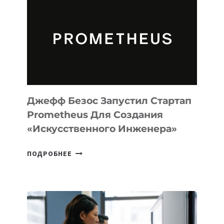
MUSE
CODE
ДЛЯ
ПРОГРАММИРОВАНИЯ
НА
MACOS
И
LINUX
Джефф Безос Запустил Стартап
Prometheus Для Создания
«искусственного Инженера»
ДЖЕФФ
ПОДРОБНЕЕ
БЕЗОС
ЗАПУСТИЛ
СТАРТАП
PROMETHEUS
ДЛЯ