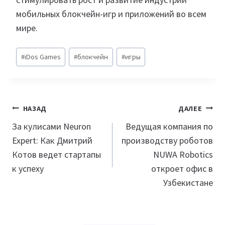
мобильных блокчейн-игр и приложений во всем
мире.
Метки
#
iDos Games
#
блокчейн
#
игры
записи:
Навигация
НАЗАД
ДАЛЕЕ
по
За кулисами Neuron
Ведущая компания по
Expert: Как Дмитрий
производству роботов
записям
Котов ведет стартапы
NUWA Robotics
к успеху
откроет офис в
Узбекистане