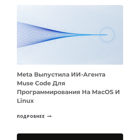
АНИМАЦИОННЫЙ
ФИЛЬМ
KÖK
BÖRÜ
НА
SIGGRAPH
2026
Meta Выпустила ИИ-Агента
Muse Code Для
Программирования На MacOS И
Linux
META
ПОДРОБНЕЕ
ВЫПУСТИЛА
ИИ-
АГЕНТА