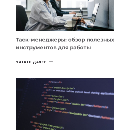
ЗАДАЧИ
ЕМУ
МОЖНО
ПОРУЧИТЬ
УЖЕ
СЕГОДНЯ
Таск-менеджеры: обзор полезных
инструментов для работы
ТАСК-
ЧИТАТЬ ДАЛЕЕ
МЕНЕДЖЕРЫ:
ОБЗОР
ПОЛЕЗНЫХ
ИНСТРУМЕНТОВ
ДЛЯ
РАБОТЫ