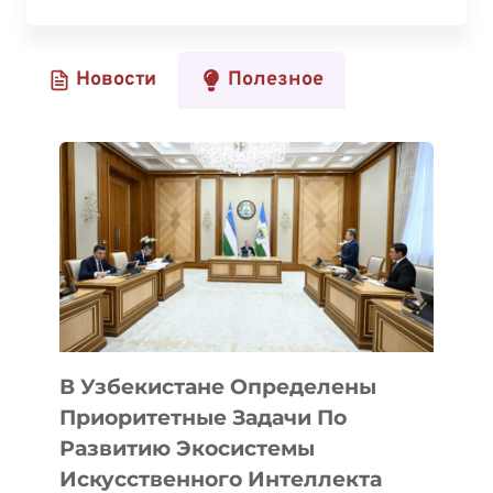
WEEKEND
И
ХАКАТОН
Новости
Полезное
IT
LADIES:
ОБРАЗОВАТЕЛЬНЫЕ
ПРОГРАММЫ
И
ДРУГИЕ
ВОЗМОЖНОСТИ
ДЛЯ
СТАРТАПОВ
В Узбекистане Определены
Приоритетные Задачи По
Развитию Экосистемы
Искусственного Интеллекта