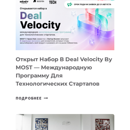
КАК
AI
YOUTH
CAMP
ДАЛ
30
ПОДРОСТКАМ
БИЛЕТ
Открыт Набор В Deal Velocity By
В
MOST — Международную
IT-
Программу Для
ПРЕДПРИНИМАТЕЛЬСТВО
Технологических Стартапов
ОТКРЫТ
ПОДРОБНЕЕ
НАБОР
В
DEAL
VELOCITY