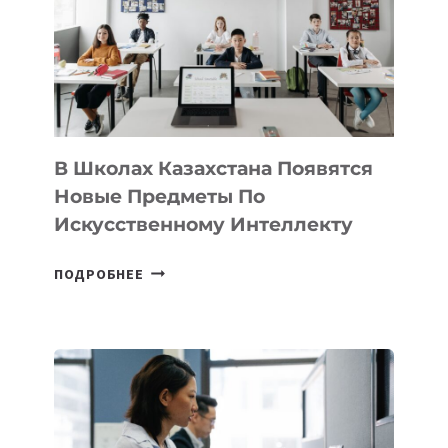
BY
MOST
—
МЕЖДУНАРОДНУЮ
ПРОГРАММУ
ДЛЯ
ТЕХНОЛОГИЧЕСКИХ
В Школах Казахстана Появятся
СТАРТАПОВ
Новые Предметы По
Искусственному Интеллекту
В
ПОДРОБНЕЕ
ШКОЛАХ
КАЗАХСТАНА
ПОЯВЯТСЯ
НОВЫЕ
ПРЕДМЕТЫ
ПО
ИСКУССТВЕННОМУ