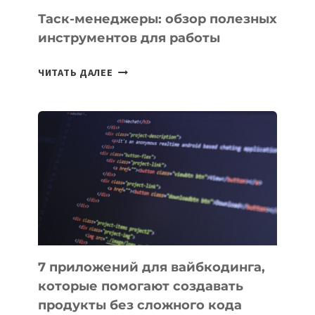
СЕГОДНЯ
Таск-менеджеры: обзор полезных
инструментов для работы
ТАСК-
ЧИТАТЬ ДАЛЕЕ
МЕНЕДЖЕРЫ:
ОБЗОР
ПОЛЕЗНЫХ
ИНСТРУМЕНТОВ
ДЛЯ
РАБОТЫ
7 приложений для вайбкодинга,
которые помогают создавать
продукты без сложного кода