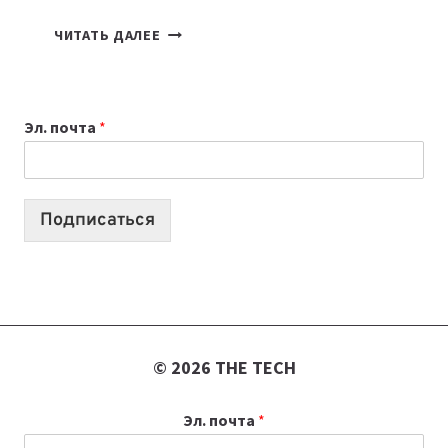
7
ЧИТАТЬ ДАЛЕЕ
ПРИЛОЖЕНИЙ
ДЛЯ
ВАЙБКОДИНГА,
Эл. почта
*
КОТОРЫЕ
ПОМОГАЮТ
СОЗДАВАТЬ
ПРОДУКТЫ
Подписаться
БЕЗ
СЛОЖНОГО
КОДА
© 2026 THE TECH
Эл. почта
*