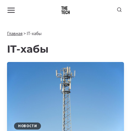
Перейти
к
содержимому
Главная
>
IT-хабы
IT-хабы
НОВОСТИ