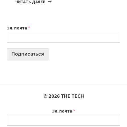
7
ЧИТАТЬ ДАЛЕЕ
ПРИЛОЖЕНИЙ
ДЛЯ
ВАЙБКОДИНГА,
Эл. почта
*
КОТОРЫЕ
ПОМОГАЮТ
СОЗДАВАТЬ
ПРОДУКТЫ
Подписаться
БЕЗ
СЛОЖНОГО
КОДА
© 2026 THE TECH
Эл. почта
*