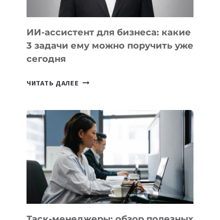
ИИ-ассистент для бизнеса: какие
3 задачи ему можно поручить уже
сегодня
ИИ-
ЧИТАТЬ ДАЛЕЕ
АССИСТЕНТ
ДЛЯ
БИЗНЕСА:
КАКИЕ
3
ЗАДАЧИ
ЕМУ
МОЖНО
ПОРУЧИТЬ
УЖЕ
СЕГОДНЯ
Таск-менеджеры: обзор полезных