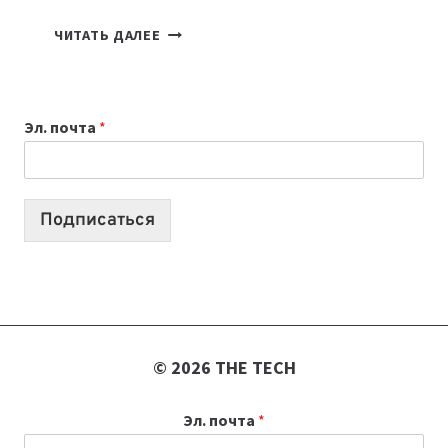
КАКОЙ
ЧИТАТЬ ДАЛЕЕ
НОУТБУК
ВЫБРАТЬ
К
Эл. почта
*
УЧЕБНОМУ
ГОДУ
2026:
10
Подписаться
ЛУЧШИХ
МОДЕЛЕЙ
ДЛЯ
УЧЕБЫ
© 2026 THE TECH
Эл. почта
*