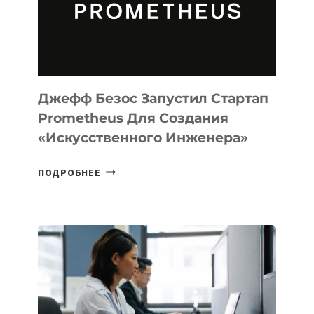
ДЛЯ
ПРОГРАММИРОВАНИЯ
НА
MACOS
И
LINUX
Джефф Безос Запустил Стартап
Prometheus Для Создания
«искусственного Инженера»
ДЖЕФФ
ПОДРОБНЕЕ
БЕЗОС
ЗАПУСТИЛ
СТАРТАП
PROMETHEUS
ДЛЯ
СОЗДАНИЯ
«ИСКУССТВЕННОГО
ИНЖЕНЕРА»