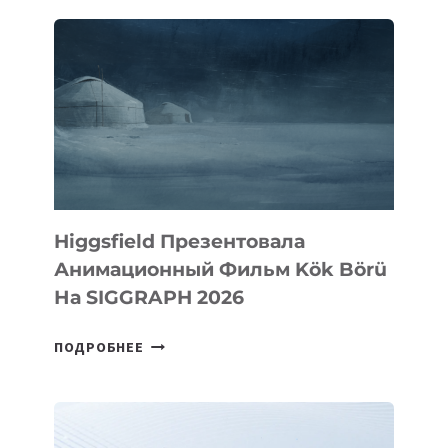
—
ПЛАТФОРМЫ
ДЛЯ
МУЗЫКАНТОВ
Higgsfield Презентовала
Анимационный Фильм Kök Börü
На SIGGRAPH 2026
HIGGSFIELD
ПОДРОБНЕЕ
ПРЕЗЕНТОВАЛА
АНИМАЦИОННЫЙ
ФИЛЬМ
KÖK