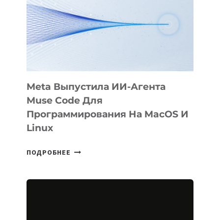
BÖRÜ
НА
SIGGRAPH
2026
Meta Выпустила ИИ-Агента
Muse Code Для
Программирования На MacOS И
Linux
META
ПОДРОБНЕЕ
ВЫПУСТИЛА
ИИ-
АГЕНТА
MUSE
CODE