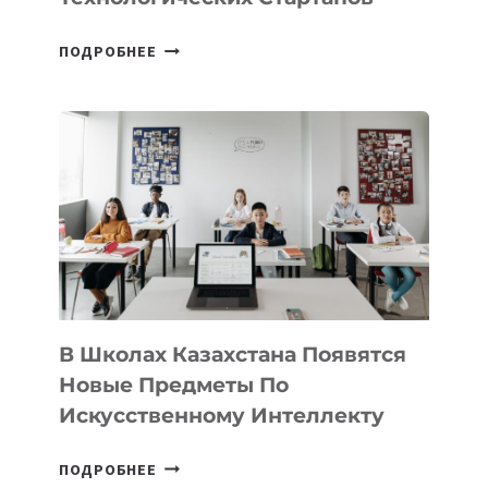
ОТКРЫТ
ПОДРОБНЕЕ
НАБОР
В
DEAL
VELOCITY
BY
MOST
—
МЕЖДУНАРОДНУЮ
ПРОГРАММУ
ДЛЯ
ТЕХНОЛОГИЧЕСКИХ
В Школах Казахстана Появятся
СТАРТАПОВ
Новые Предметы По
Искусственному Интеллекту
В
ПОДРОБНЕЕ