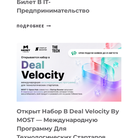
Билет В IT-
Предпринимательство
ОТ
ПОДРОБНЕЕ
ДОЛИНЫ
ДО
АЛМАТЫ:
КАК
AI
YOUTH
CAMP
ДАЛ
30
ПОДРОСТКАМ
БИЛЕТ
Открыт Набор В Deal Velocity By
В
MOST — Международную
IT-
Программу Для
ПРЕДПРИНИМАТЕЛЬСТВО
Технологических Стартапов