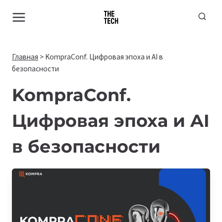
Перейти
к
содержимому
Главная
>
KompraConf. Цифровая эпоха и AI в
безопасности
KompraConf.
Цифровая эпоха и AI
в безопасности