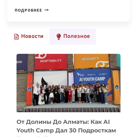
В
ПОДРОБНЕЕ
АЛМАТЫ
ПРОЙДЕТ
КОНФЕРЕНЦИЯ
Новости
Полезное
«KOMPRACONF.
ЦИФРОВАЯ
ЭПОХА
И
AI
В
БЕЗОПАСНОСТИ»
От Долины До Алматы: Как AI
Youth Camp Дал 30 Подросткам