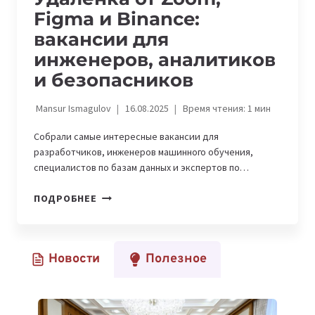
Figma и Binance:
вакансии для
инженеров, аналитиков
и безопасников
Mansur Ismagulov
16.08.2025
Время чтения:
1
мин
Собрали самые интересные вакансии для
разработчиков, инженеров машинного обучения,
специалистов по базам данных и экспертов по…
УДАЛЕНКА
ПОДРОБНЕЕ
ОТ
ZOOM,
FIGMA
Новости
Полезное
И
BINANCE:
ВАКАНСИИ
ДЛЯ