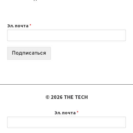
ПРИЛОЖЕНИЙ
ДЛЯ
ВАЙБКОДИНГА,
Эл. почта
*
КОТОРЫЕ
ПОМОГАЮТ
СОЗДАВАТЬ
ПРОДУКТЫ
Подписаться
БЕЗ
СЛОЖНОГО
КОДА
© 2026 THE TECH
Эл. почта
*