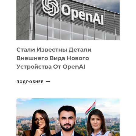
ПО
РАЗВИТИЮ
ЭКОСИСТЕМЫ
ИСКУССТВЕННОГО
ИНТЕЛЛЕКТА
Стали Известны Детали
Внешнего Вида Нового
Устройства От OpenAI
СТАЛИ
ПОДРОБНЕЕ
ИЗВЕСТНЫ
ДЕТАЛИ
ВНЕШНЕГО
ВИДА
НОВОГО
УСТРОЙСТВА
ОТ