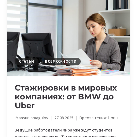
РУКОВОДИТЕЛЕЙ
MICROSOFT,
OPENAI,
NVIDIA,
APPLE
И
COINBASE
СТАТЬИ
ВОЗМОЖНОСТИ
Стажировки в мировых
компаниях: от BMW до
Uber
Mansur Ismagulov
27.08.2025
Время чтения:
1
мин
Ведущие работодатели мира уже ждут студентов:
доступны инженерные, IT и креативные направления.