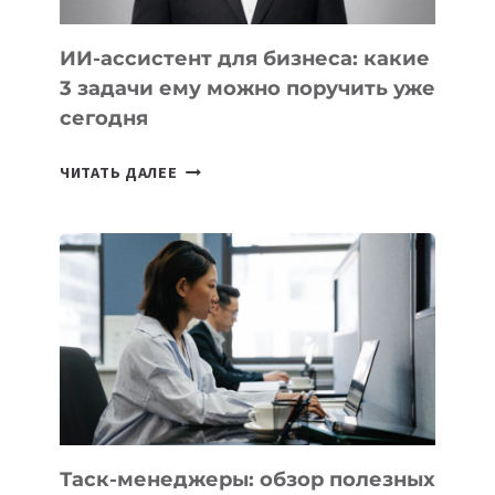
ИИ-ассистент для бизнеса: какие
3 задачи ему можно поручить уже
сегодня
ИИ-
ЧИТАТЬ ДАЛЕЕ
АССИСТЕНТ
ДЛЯ
БИЗНЕСА:
КАКИЕ
3
ЗАДАЧИ
ЕМУ
МОЖНО
ПОРУЧИТЬ
УЖЕ
СЕГОДНЯ
Таск-менеджеры: обзор полезных