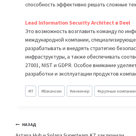
способность эффективно решать сложные те
Lead
Information
Security Architect в Deel
Это возможность возглавить команду по ин
международной компании, специализирующейс
разрабатывать и внедрять стратегию безопас
инфраструктуры, а также обеспечивать соотв
27001, NIST и GDPR. Особое внимание уделяет
разработки и эксплуатации продуктов компа
Метки
#
IT
#
Вакансии
#
инженер
#
крупные компании
записи:
Навигация
НАЗАД
Astana Hub и Solana Superteam KZ заключили