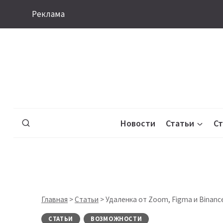
Перейти
Реклама
к
содержимому
Новости
Статьи
С
Главная
>
Статьи
>
Удаленка от Zoom, Figma и Binanc
СТАТЬИ
ВОЗМОЖНОСТИ