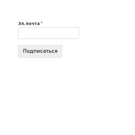
НОУТБУК
ВЫБРАТЬ
К
Эл. почта
*
УЧЕБНОМУ
ГОДУ
2026:
10
Подписаться
ЛУЧШИХ
МОДЕЛЕЙ
ДЛЯ
УЧЕБЫ