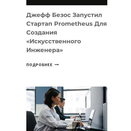
НА
MACOS
Джефф Безос Запустил
И
LINUX
Стартап Prometheus Для
Создания
«искусственного
Инженера»
ДЖЕФФ
ПОДРОБНЕЕ
БЕЗОС
ЗАПУСТИЛ
СТАРТАП
PROMETHEUS
ДЛЯ
СОЗДАНИЯ
«ИСКУССТВЕННОГО
ИНЖЕНЕРА»