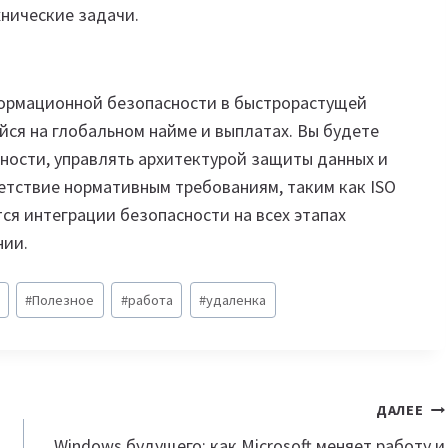
хнические задачи.
формационной безопасности в быстрорастущей
я на глобальном найме и выплатах. Вы будете
ности, управлять архитектурой защиты данных и
етствие нормативным требованиям, таким как ISO
ся интеграции безопасности на всех этапах
нии.
#
Полезное
#
работа
#
удаленка
ДАЛЕЕ
Windows будущего: как Microsoft меняет работу и