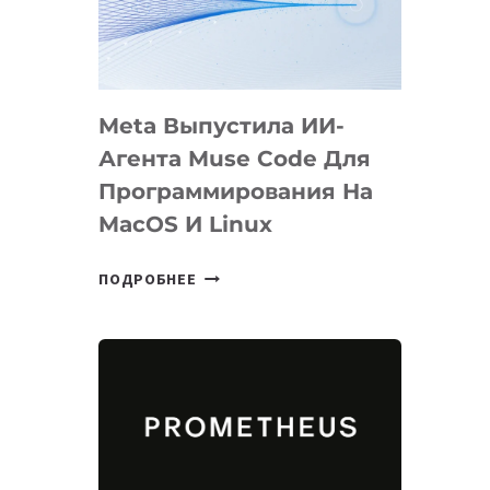
НА
SIGGRAPH
2026
Meta Выпустила ИИ-
Агента Muse Code Для
Программирования На
MacOS И Linux
META
ПОДРОБНЕЕ
ВЫПУСТИЛА
ИИ-
АГЕНТА
MUSE
CODE
ДЛЯ
ПРОГРАММИРОВАНИЯ