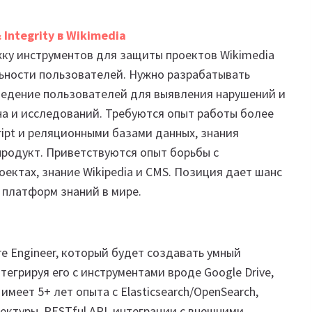
 Integrity в Wikimedia
ку инструментов для защиты проектов Wikimedia
ьности пользователей. Нужно разрабатывать
ведение пользователей для выявления нарушений и
на и исследований. Требуются опыт работы более
ript и реляционными базами данных, знания
продукт. Приветствуются опыт борьбы с
оектах, знание Wikipedia и CMS. Позиция дает шанс
 платформ знаний в мире.
re Engineer, который будет создавать умный
нтегрируя его с инструментами вроде Google Drive,
имеет 5+ лет опыта с Elasticsearch/OpenSearch,
ктуры, RESTful API, интеграции с внешними