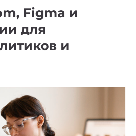
om, Figma и
сии для
литиков и