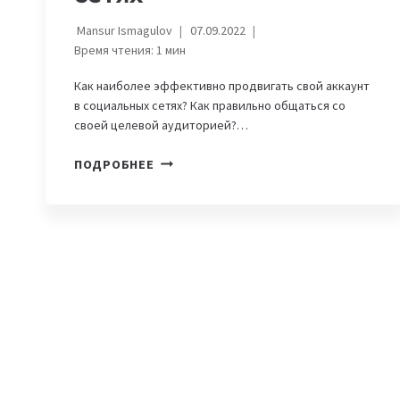
Mansur Ismagulov
07.09.2022
Время чтения:
1
мин
Как наиболее эффективно продвигать свой аккаунт
в социальных сетях? Как правильно общаться со
своей целевой аудиторией?…
КАК
ПОДРОБНЕЕ
ГРАМОТНО
И
ПРОДУМАНО
ПРОДВИГАТЬ
БИЗНЕС
В
СОЦИАЛЬНЫХ
СЕТЯХ