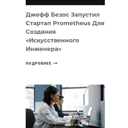
НА
MACOS
Джефф Безос Запустил
И
LINUX
Стартап Prometheus Для
Создания
«искусственного
Инженера»
ДЖЕФФ
ПОДРОБНЕЕ
БЕЗОС
ЗАПУСТИЛ
СТАРТАП
PROMETHEUS
ДЛЯ
СОЗДАНИЯ
«ИСКУССТВЕННОГО
ИНЖЕНЕРА»