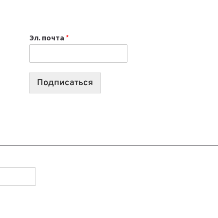
НОУТБУК
ВЫБРАТЬ
К
Эл. почта
*
УЧЕБНОМУ
ГОДУ
2026:
10
Подписаться
ЛУЧШИХ
МОДЕЛЕЙ
ДЛЯ
УЧЕБЫ