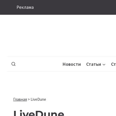
Перейти
Реклама
к
содержимому
Новости
Статьи
С
Главная
>
LiveDune
LiveDune