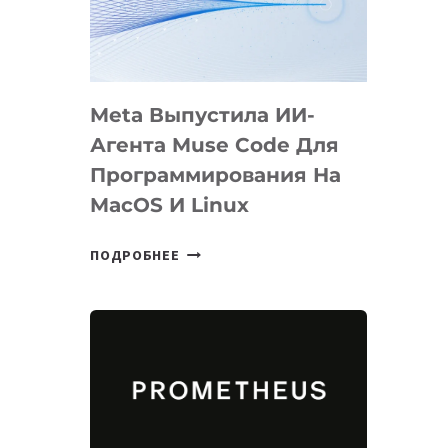
НА
SIGGRAPH
2026
Meta Выпустила ИИ-
Агента Muse Code Для
Программирования На
MacOS И Linux
META
ПОДРОБНЕЕ
ВЫПУСТИЛА
ИИ-
АГЕНТА
MUSE
CODE
ДЛЯ
ПРОГРАММИРОВАНИЯ