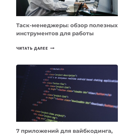
МОЖНО
ПОРУЧИТЬ
УЖЕ
СЕГОДНЯ
Таск-менеджеры: обзор полезных
инструментов для работы
ТАСК-
ЧИТАТЬ ДАЛЕЕ
МЕНЕДЖЕРЫ:
ОБЗОР
ПОЛЕЗНЫХ
ИНСТРУМЕНТОВ
ДЛЯ
РАБОТЫ
7 приложений для вайбкодинга,