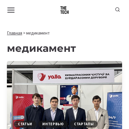
Перейти
к
содержимому
Главная
>
медикамент
медикамент
СТАТЬИ
ИНТЕРВЬЮ
СТАРТАПЫ