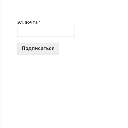
НОУТБУК
ВЫБРАТЬ
К
Эл. почта
*
УЧЕБНОМУ
ГОДУ
2026:
10
Подписаться
ЛУЧШИХ
МОДЕЛЕЙ
ДЛЯ
УЧЕБЫ