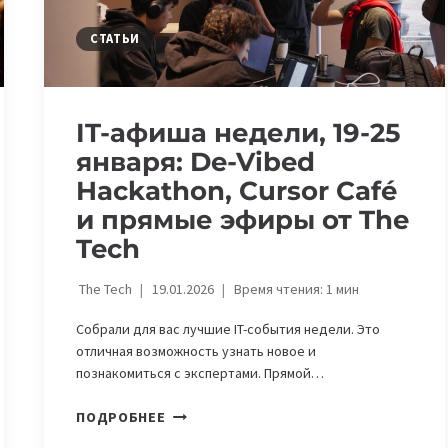
ПРЯМЫЕ
ЭФИРЫ
СТАТЬИ
ОТ
THE
TECH
IT-афиша недели, 19-25
января: De-Vibed
Hackathon, Cursor Café
и прямые эфиры от The
Tech
The Tech
19.01.2026
Время чтения:
1
мин
Собрали для вас лучшие IT-события недели. Это
отличная возможность узнать новое и
познакомиться с экспертами. Прямой…
IT-
ПОДРОБНЕЕ
АФИША