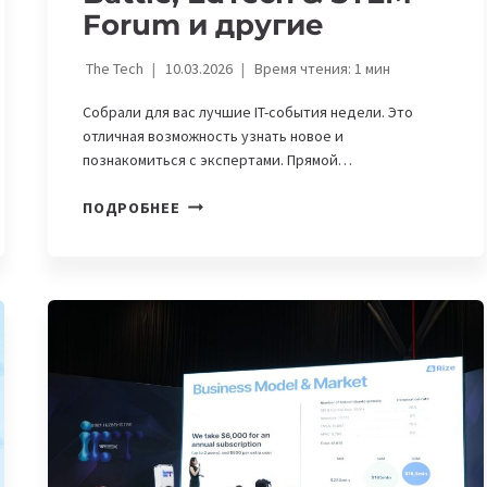
Forum и другие
The Tech
10.03.2026
Время чтения:
1
мин
Собрали для вас лучшие IT-события недели. Это
отличная возможность узнать новое и
познакомиться с экспертами. Прямой…
IT-
ПОДРОБНЕЕ
АФИША
НЕДЕЛИ,
9-
15
МАРТА:
ПОЛУФИНАЛ
DIGITAL
QAZAQSTAN
BATTLE,
EDTECH
&