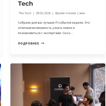
Tech
The Tech
09.02.2026
Время чтения:
1
мин
Собрали для вас лучшие IT-события недели. Это
отличная возможность узнать новое и
познакомиться с экспертами. Cisco…
IT-
ПОДРОБНЕЕ
АФИША
НЕДЕЛИ,
9-
15
ФЕВРАЛЯ:
CISCO
LIVE
EUROPE,
IT-
БЕШ
И