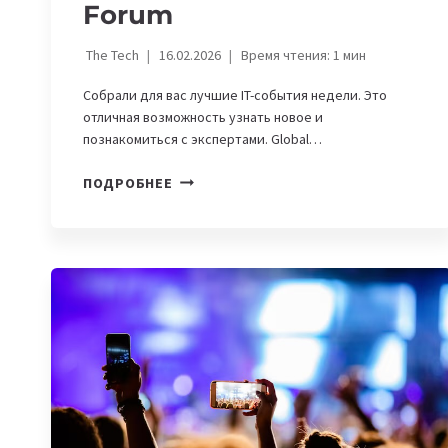
Forum
The Tech
16.02.2026
Время чтения:
1
мин
Собрали для вас лучшие IT-события недели. Это
отличная возможность узнать новое и
познакомиться с экспертами. Global…
IT-
ПОДРОБНЕЕ
АФИША
НЕДЕЛИ,
16-
22
ФЕВРАЛЯ:
DATA
COMMUNITY
BIRTHDAY
И
WOMEN
IN