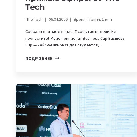
Tech
The Tech
06.04.2026
Время чтения:
1
мин
Собрали для вас лучшие IT-события недели. Не
пропустите! Кейс-чемпионат Business Cup Business
Cup — кейс-чемпионат для студентов,…
IT-
ПОДРОБНЕЕ
АФИША
НЕДЕЛИ,
6-
12
АПРЕЛЯ:
WOMEN
IN
TECH
UZBEKISTAN
TALKS
И