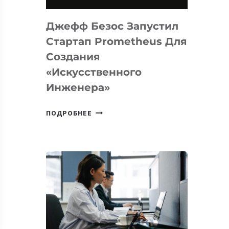
НА
MACOS
Джефф Безос Запустил
И
LINUX
Стартап Prometheus Для
Создания
«искусственного
Инженера»
ДЖЕФФ
ПОДРОБНЕЕ
БЕЗОС
ЗАПУСТИЛ
СТАРТАП
PROMETHEUS
ДЛЯ
СОЗДАНИЯ
«ИСКУССТВЕННОГО
ИНЖЕНЕРА»