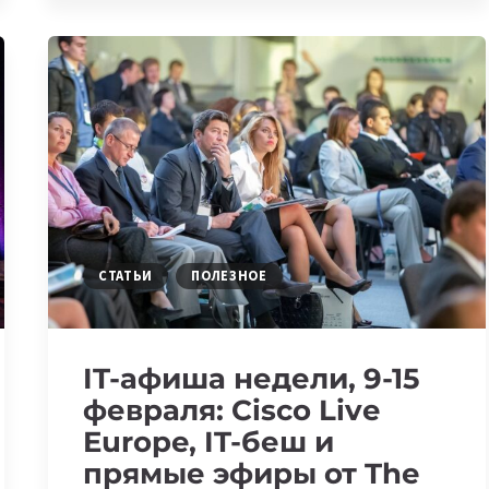
23
ФЕВРАЛЯ-1
МАРТА:
PRODUCT
MASTERS
MEETUP
И
ПРАКТИКА
VIBE-
CODING
СТАТЬИ
ПОЛЕЗНОЕ
IT-афиша недели, 9-15
февраля: Cisco Live
Europe, IT-беш и
прямые эфиры от The