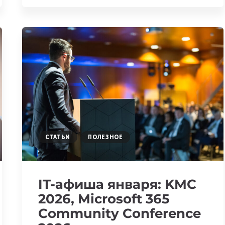
НЕДЕЛИ,
19-
25
ЯНВАРЯ:
DE-
VIBED
HACKATHON,
CURSOR
CAFÉ
И
ПРЯМЫЕ
ЭФИРЫ
СТАТЬИ
ПОЛЕЗНОЕ
ОТ
THE
TECH
IT-афиша января: KMC
2026, Microsoft 365
Community Conference