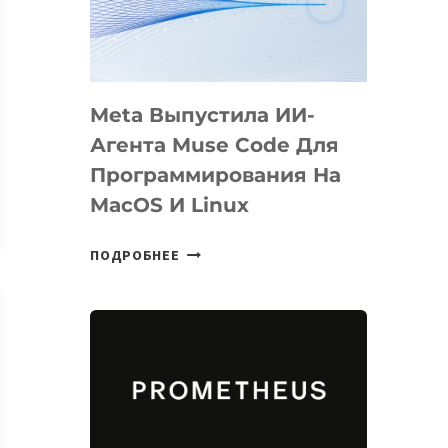
НА
SIGGRAPH
2026
Meta Выпустила ИИ-
Агента Muse Code Для
Программирования На
MacOS И Linux
META
ПОДРОБНЕЕ
ВЫПУСТИЛА
ИИ-
АГЕНТА
MUSE
CODE
ДЛЯ
ПРОГРАММИРОВАНИЯ