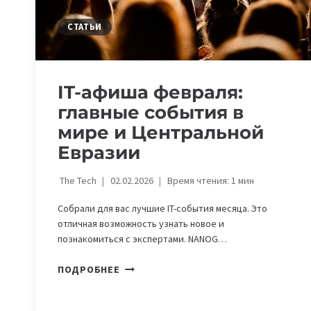
BUSINESS
FORUM
СТАТЬИ
IT-афиша февраля:
главные события в
мире и Центральной
Евразии
The Tech
02.02.2026
Время чтения:
1
мин
Собрали для вас лучшие IT-события месяца. Это
отличная возможность узнать новое и
познакомиться с экспертами. NANOG…
IT-
ПОДРОБНЕЕ
АФИША
ФЕВРАЛЯ: