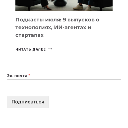
МОДЕЛЕЙ
ДЛЯ
УЧЕБЫ
Подкасты июля: 9 выпусков о
технологиях, ИИ-агентах и
стартапах
ПОДКАСТЫ
ЧИТАТЬ ДАЛЕЕ
ИЮЛЯ:
9
ВЫПУСКОВ
Эл. почта
*
О
ТЕХНОЛОГИЯХ,
ИИ-
АГЕНТАХ
Подписаться
И
СТАРТАПАХ