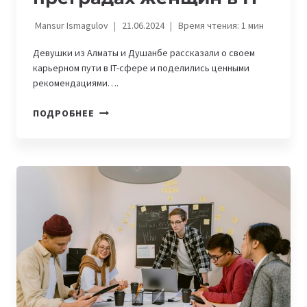
Mansur Ismagulov
21.06.2024
Время чтения:
1
мин
Девушки из Алматы и Душанбе рассказали о своем
карьерном пути в IT-сфере и поделились ценными
рекомендациями….
WOMENINTECH.
ПОДРОБНЕЕ
«ЖЕНЩИНЫ
ЧАСТО
СКЛОННЫ
ПРЯТАТЬСЯ
В
ТЕНИ
МУЖСКИХ
КОЛЛЕГ»,
—
ДЕВУШКИ
ИЗ
ЦЕНТРАЛЬНОЙ