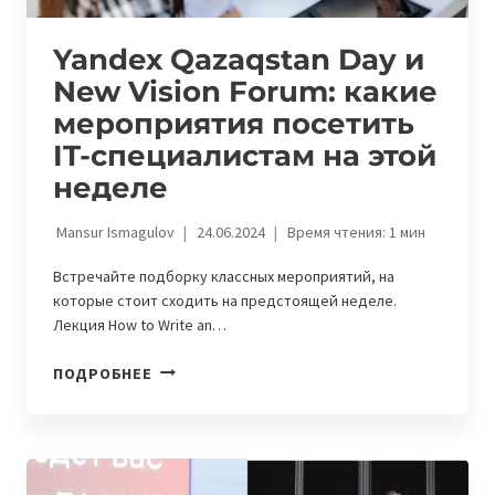
Yandex Qazaqstan Day и
New Vision Forum: какие
мероприятия посетить
IT-специалистам на этой
неделе
Mansur Ismagulov
24.06.2024
Время чтения:
1
мин
Встречайте подборку классных мероприятий, на
которые стоит сходить на предстоящей неделе.
Лекция How to Write an…
YANDEX
ПОДРОБНЕЕ
QAZAQSTAN
DAY
И
NEW
VISION