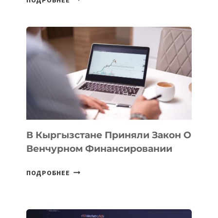
УЗБЕКИСТАНЕ
ПРОЙДЕТ
ПЕРВЫЙ
SILK
ROAD
FINANCE
&
TECHNOLOGY
FORUM
В Кыргызстане Приняли Закон О
Венчурном Финансировании
В
ПОДРОБНЕЕ
КЫРГЫЗСТАНЕ
ПРИНЯЛИ
ЗАКОН