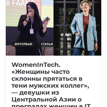
FORUM:
КАКИЕ
МЕРОПРИЯТИЯ
ПОСЕТИТЬ
IT-
СПЕЦИАЛИСТАМ
НА
ЭТОЙ
ИНТЕРВЬЮ
СТАТЬИ
НЕДЕЛЕ
WomenInTech.
«Женщины часто
склонны прятаться в
тени мужских коллег»,
— девушки из
Центральной Азии о
преградах женщин в IT