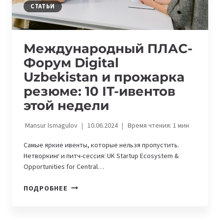
АЗИИ
СТАТЬИ
О
ПРЕГРАДАХ
ЖЕНЩИН
Международный ПЛАС-
В
Форум Digital
IT
Uzbekistan и прожарка
резюме: 10 IT-ивентов
этой недели
Mansur Ismagulov
10.06.2024
Время чтения:
1
мин
Самые яркие ивенты, которые нельзя пропустить.
Нетворкинг и питч-сессия: UK Startup Ecosystem &
Opportunities for Central…
МЕЖДУНАРОДНЫЙ
ПОДРОБНЕЕ
ПЛАС-
ФОРУМ
DIGITAL