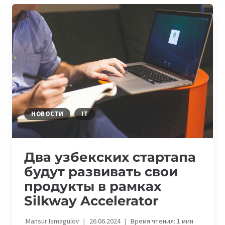
IT-
КОНФЕРЕНЦИЯ
ПРОЙДЕТ
В
АЛМАТЫ
18
ОКТЯБРЯ
НОВОСТИ
IT
Два узбекских стартапа
будут развивать свои
продукты в рамках
Silkway Accelerator
Mansur Ismagulov
26.06.2024
Время чтения:
1
мин