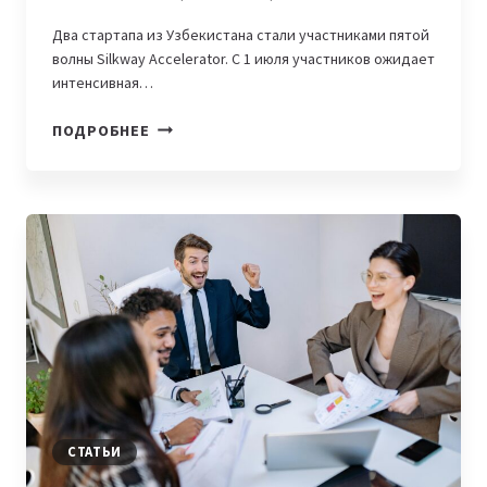
Два стартапа из Узбекистана стали участниками пятой
волны Silkway Accelerator. С 1 июля участников ожидает
интенсивная…
ДВА
ПОДРОБНЕЕ
УЗБЕКСКИХ
СТАРТАПА
БУДУТ
РАЗВИВАТЬ
СВОИ
ПРОДУКТЫ
В
РАМКАХ
SILKWAY
ACCELERATOR
СТАТЬИ