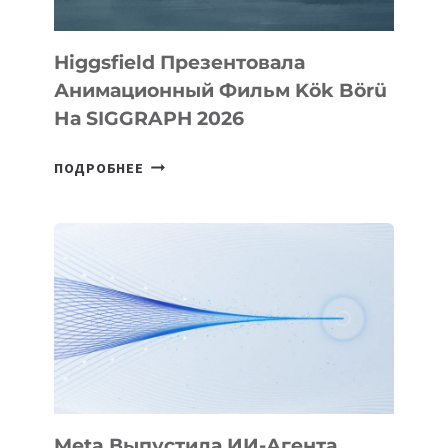
Higgsfield Презентовала
Анимационный Фильм Kök Börü
На SIGGRAPH 2026
HIGGSFIELD
ПОДРОБНЕЕ
ПРЕЗЕНТОВАЛА
АНИМАЦИОННЫЙ
ФИЛЬМ
KÖK
BÖRÜ
НА
SIGGRAPH
2026
Meta Выпустила ИИ-Агента