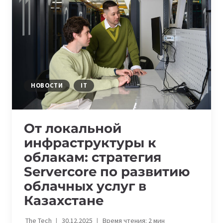
ВСЕ
СТАРТАПЫ
ПЛАТЯТ
ЗА
НЕГО
МИЛЛИОНЫ
НОВОСТИ
IT
От локальной
инфраструктуры к
облакам: стратегия
Servercore по развитию
облачных услуг в
Казахстане
The Tech
30.12.2025
Время чтения:
2
мин