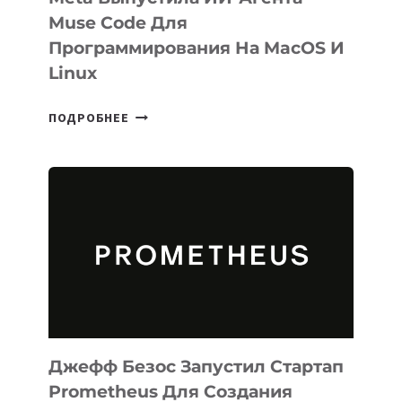
Muse Code Для
Программирования На MacOS И
Linux
META
ПОДРОБНЕЕ
ВЫПУСТИЛА
ИИ-
АГЕНТА
MUSE
CODE
ДЛЯ
ПРОГРАММИРОВАНИЯ
НА
MACOS
И
LINUX
Джефф Безос Запустил Стартап
Prometheus Для Создания