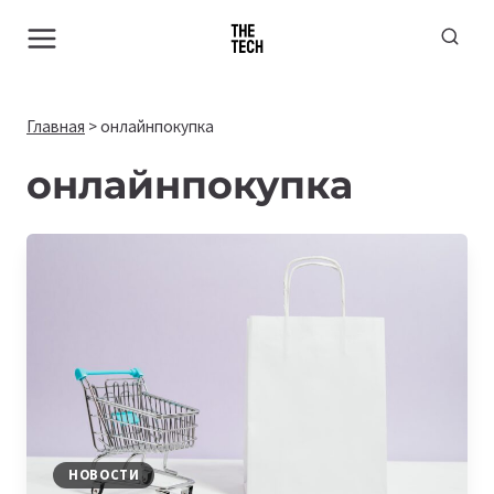
Перейти
к
содержимому
Главная
>
онлайнпокупка
онлайнпокупка
НОВОСТИ