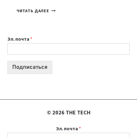
7
ЧИТАТЬ ДАЛЕЕ
ПРИЛОЖЕНИЙ
ДЛЯ
ВАЙБКОДИНГА,
Эл. почта
*
КОТОРЫЕ
ПОМОГАЮТ
СОЗДАВАТЬ
ПРОДУКТЫ
Подписаться
БЕЗ
СЛОЖНОГО
КОДА
© 2026 THE TECH
Эл. почта
*