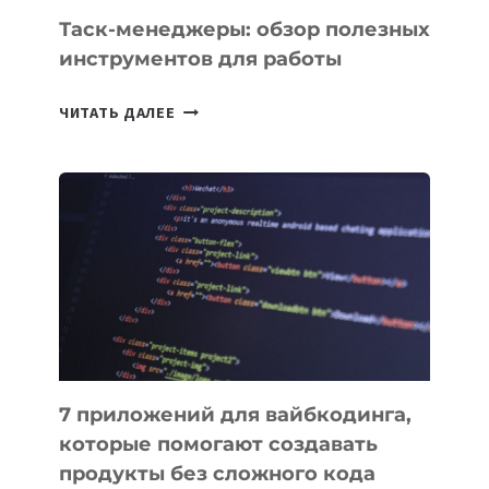
СЕГОДНЯ
Таск-менеджеры: обзор полезных
инструментов для работы
ТАСК-
ЧИТАТЬ ДАЛЕЕ
МЕНЕДЖЕРЫ:
ОБЗОР
ПОЛЕЗНЫХ
ИНСТРУМЕНТОВ
ДЛЯ
РАБОТЫ
7 приложений для вайбкодинга,
которые помогают создавать
продукты без сложного кода