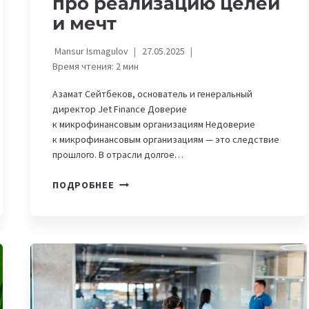
про реализацию целей
и мечт
Mansur Ismagulov
27.05.2025
Время чтения:
2
мин
Азамат Сейтбеков, основатель и генеральный
директор Jet Finance Доверие
к микрофинансовым организациям Недоверие
к микрофинансовым организациям — это следствие
прошлого. В отрасли долгое…
ПОЧЕМУ
ПОДРОБНЕЕ
МИКРОФИНАНСОВЫЕ
ОРГАНИЗАЦИИ
—
ЭТО
НЕ
ВСЕГДА
ПРО
РИСКИ,