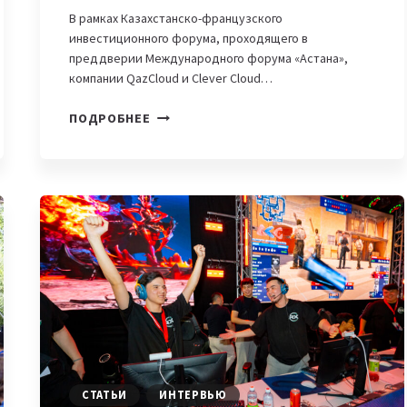
В рамках Казахстанско-французского
инвестиционного форума, проходящего в
преддверии Международного форума «Астана»,
компании QazCloud и Clever Cloud…
QAZCLOUD
ПОДРОБНЕЕ
И
CLEVER
CLOUD
ПОДПИСАЛИ
МЕМОРАНДУМ
О
СОТРУДНИЧЕСТВЕ
НА
КАЗАХСТАНСКО-
ФРАНЦУЗСКОМ
ИНВЕСТИЦИОННОМ
ФОРУМЕ
СТАТЬИ
ИНТЕРВЬЮ