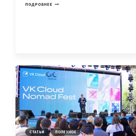
КАЗАХСТАНСКИЙ
ПОДРОБНЕЕ
ФИНТЕХ
В
СИЛИКОНОВОЙ
ДОЛИНЕ:
УСПЕХ
INVESTBANQ
НА
MEET
THE
DRAPERS
СТАТЬИ
ПОЛЕЗНОЕ