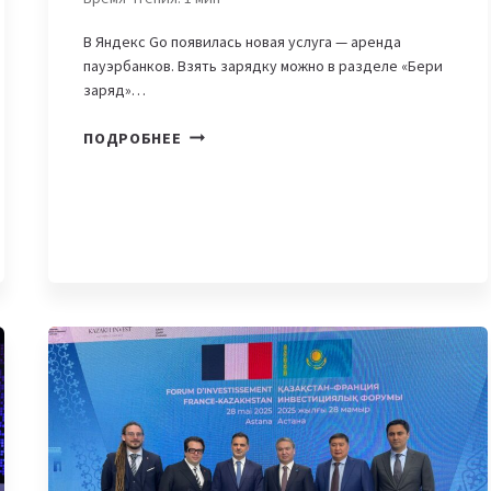
В Яндекс Go появилась новая услуга — аренда
пауэрбанков. Взять зарядку можно в разделе «Бери
заряд»…
В
ПОДРОБНЕЕ
ЯНДЕКС
GO
ПОЯВИЛАСЬ
АРЕНДА
ПАУЭРБАНКОВ