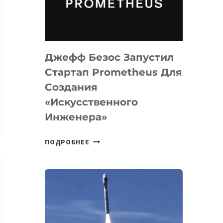
ДЛЯ
ПРОГРАММИРОВАНИЯ
НА
MACOS
Джефф Безос Запустил
И
LINUX
Стартап Prometheus Для
Создания
«искусственного
Инженера»
ДЖЕФФ
ПОДРОБНЕЕ
БЕЗОС
ЗАПУСТИЛ
СТАРТАП
PROMETHEUS
ДЛЯ
СОЗДАНИЯ