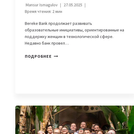
Mansur Ismagulov
27.05.2025
Время чтения:
2
мин
Bereke Bank продолжает развивать
образовательные инициативы, ориентированные на
поддержку женщин в технологической сфере.
Недавно банк провел…
ПЕРВЫЕ
ПОДРОБНЕЕ
ШАГИ
В
IT:
КАК
BEREKE
BANK
ОТКРЫВАЕТ
ПУТЬ
ЖЕНЩИНАМ
В
АНАЛИТИКУ