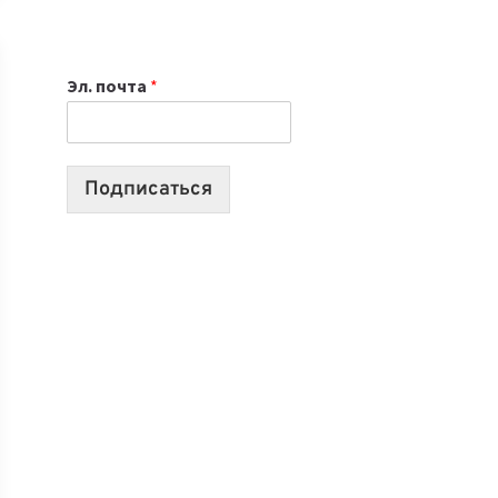
ИЮЛЯ:
9
ВЫПУСКОВ
Эл. почта
*
О
ТЕХНОЛОГИЯХ,
ИИ-
АГЕНТАХ
Подписаться
И
СТАРТАПАХ