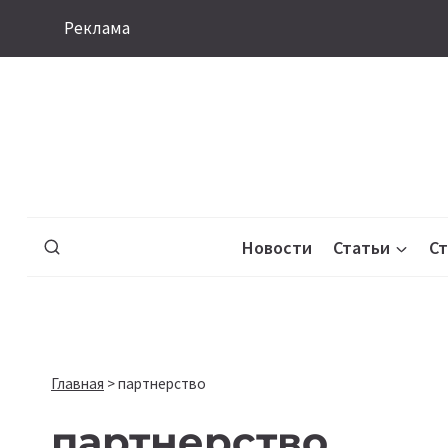
Перейти
Реклама
к
содержимому
Новости
Статьи
С
Главная
>
партнерство
партнерство