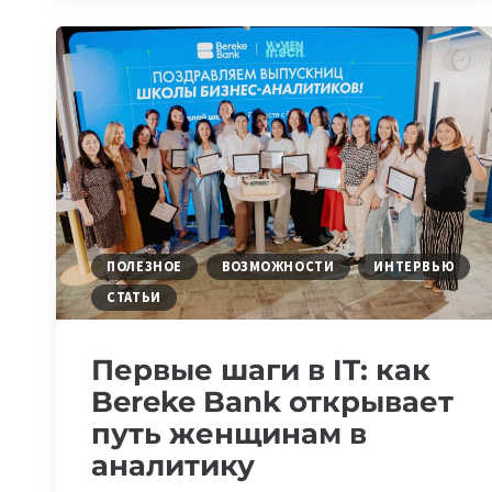
FEST:
БУДУЩЕЕ
ДАННЫХ
—
ЗА
ОБЛАКАМИ
И
ЭНЕРГИЕЙ
ПОЛЕЗНОЕ
ВОЗМОЖНОСТИ
ИНТЕРВЬЮ
СТАТЬИ
Первые шаги в IT: как
Bereke Bank открывает
путь женщинам в
аналитику