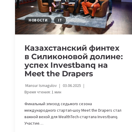
ПЛАС-
ФОРУМЕ
DIGITAL
НОВОСТИ
IT
UZBEKISTAN
В
ТАШКЕНТЕ
Казахстанский финтех
в Силиконовой долине:
успех Investbanq на
Meet the Drapers
Mansur Ismagulov
03.06.2025
Время чтения:
1
мин
Финальный эпизод седьмого сезона
международного стартап-шоу Meet the Drapers стал
важной вехой для WealthTech-стартапа Investbanq.
Участие…