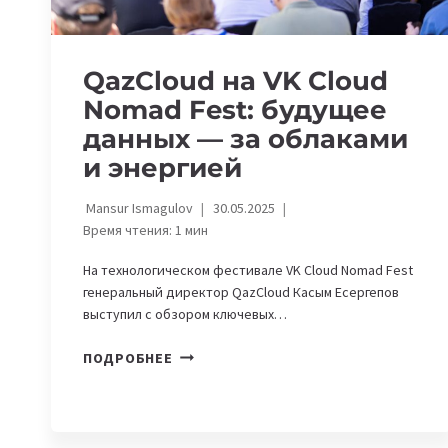
QazCloud на VK Cloud
Nomad Fest: будущее
данных — за облаками
и энергией
Mansur Ismagulov
30.05.2025
Время чтения:
1
мин
На технологическом фестивале VK Cloud Nomad Fest
генеральный директор QazCloud Касым Есергепов
выступил с обзором ключевых…
QAZCLOUD
ПОДРОБНЕЕ
НА
VK
CLOUD
NOMAD