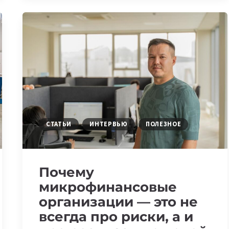
В
КИБЕРСПОРТЕ.
ПОДВЕДЕНЫ
ИТОГИ
ALMATY
CYBER
GAMES
MEDIA
&
CUP
СТАТЬИ
ИНТЕРВЬЮ
ПОЛЕЗНОЕ
Почему
микрофинансовые
организации — это не
всегда про риски, а и