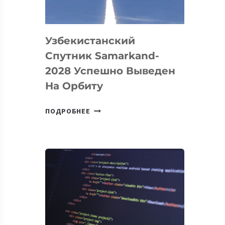
«ИСКУССТВЕННОГО
ИНЖЕНЕРА»
Узбекистанский
Спутник Samarkand-
2028 Успешно Выведен
На Орбиту
УЗБЕКИСТАНСКИЙ
ПОДРОБНЕЕ
СПУТНИК
SAMARKAND-
2028
УСПЕШНО
ВЫВЕДЕН
НА
ОРБИТУ