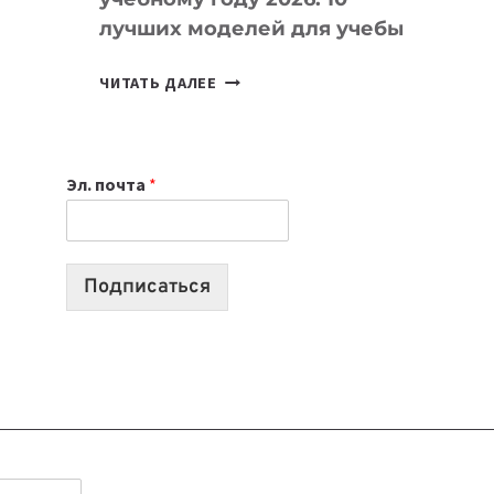
лучших моделей для учебы
КАКОЙ
ЧИТАТЬ ДАЛЕЕ
НОУТБУК
ВЫБРАТЬ
К
Эл. почта
*
УЧЕБНОМУ
ГОДУ
2026:
10
Подписаться
ЛУЧШИХ
МОДЕЛЕЙ
ДЛЯ
УЧЕБЫ