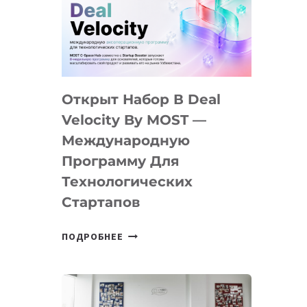
AI
YOUTH
CAMP
ДАЛ
30
Открыт Набор В Deal
ПОДРОСТКАМ
БИЛЕТ
Velocity By MOST —
В
Международную
IT-
Программу Для
ПРЕДПРИНИМАТЕЛЬСТВО
Технологических
Стартапов
ОТКРЫТ
ПОДРОБНЕЕ
НАБОР
В
DEAL
VELOCITY