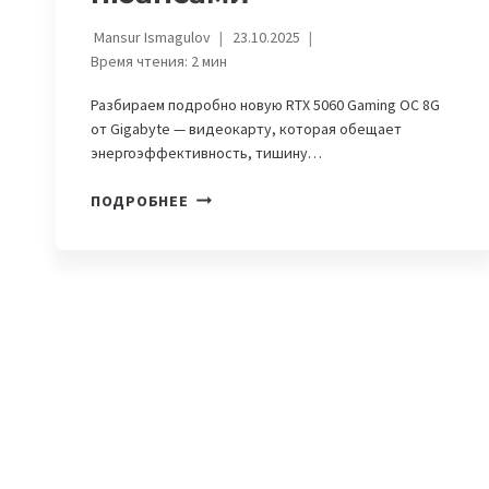
Mansur Ismagulov
23.10.2025
Время чтения:
2
мин
Разбираем подробно новую RTX 5060 Gaming OC 8G
от Gigabyte — видеокарту, которая обещает
энергоэффективность, тишину…
НОВАЯ
ПОДРОБНЕЕ
ВИДЕОКАРТА
GIGABYTE
RTX
5060:
ТИХАЯ,
МОЩНАЯ,
НО
С
НЮАНСАМИ