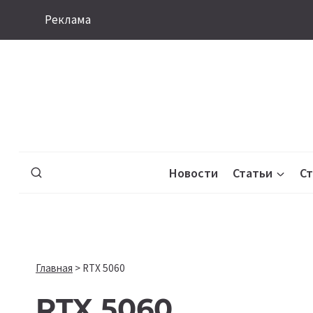
Перейти
Реклама
к
содержимому
Новости
Статьи
С
Главная
>
RTX 5060
RTX 5060