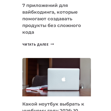
7 приложений для
вайбкодинга, которые
помогают создавать
продукты без сложного
кода
7
ЧИТАТЬ ДАЛЕЕ
ПРИЛОЖЕНИЙ
ДЛЯ
ВАЙБКОДИНГА,
КОТОРЫЕ
ПОМОГАЮТ
СОЗДАВАТЬ
ПРОДУКТЫ
БЕЗ
СЛОЖНОГО
Какой ноутбук выбрать к
КОДА
учебному году 2026: 10