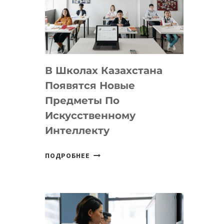
BY
MOST
—
МЕЖДУНАРОДНУЮ
ПРОГРАММУ
В Школах Казахстана
ДЛЯ
ТЕХНОЛОГИЧЕСКИХ
Появятся Новые
СТАРТАПОВ
Предметы По
Искусственному
Интеллекту
В
ПОДРОБНЕЕ
ШКОЛАХ
КАЗАХСТАНА
ПОЯВЯТСЯ
НОВЫЕ
ПРЕДМЕТЫ