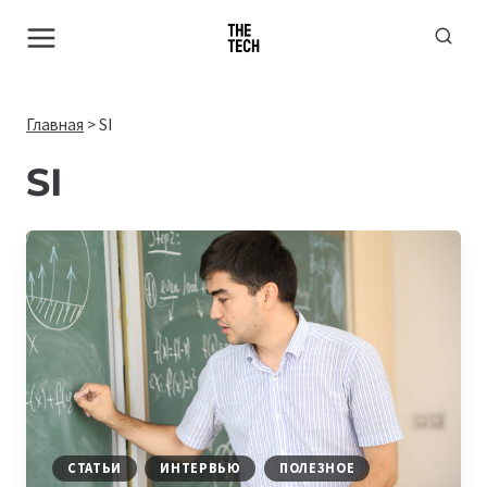
Перейти
к
содержимому
Главная
>
SI
SI
СТАТЬИ
ИНТЕРВЬЮ
ПОЛЕЗНОЕ