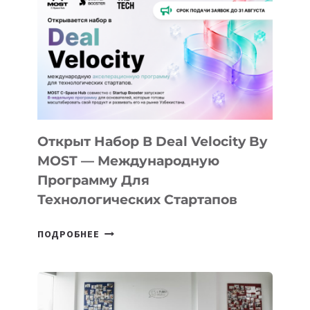
КАК
AI
YOUTH
CAMP
ДАЛ
30
ПОДРОСТКАМ
БИЛЕТ
Открыт Набор В Deal Velocity By
В
MOST — Международную
IT-
Программу Для
ПРЕДПРИНИМАТЕЛЬСТВО
Технологических Стартапов
ОТКРЫТ
ПОДРОБНЕЕ
НАБОР
В
DEAL
VELOCITY