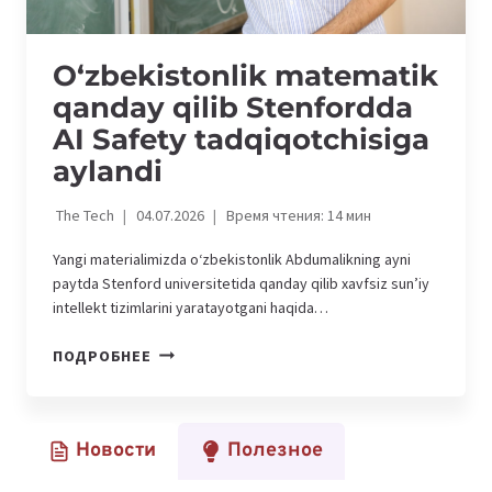
O‘zbekistonlik matematik
qanday qilib Stenfordda
AI Safety tadqiqotchisiga
aylandi
The Tech
04.07.2026
Время чтения:
14
мин
Yangi materialimizda o‘zbekistonlik Abdumalikning ayni
paytda Stenford universitetida qanday qilib xavfsiz sun’iy
intellekt tizimlarini yaratayotgani haqida…
O‘ZBEKISTONLIK
ПОДРОБНЕЕ
MATEMATIK
QANDAY
QILIB
Новости
Полезное
STENFORDDA
AI