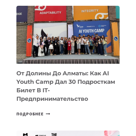
SAFETY
TADQIQOTCHISIGA
AYLANDI
От Долины До Алматы: Как AI
Youth Camp Дал 30 Подросткам
Билет В IT-
Предпринимательство
ОТ
ПОДРОБНЕЕ
ДОЛИНЫ
ДО
АЛМАТЫ: