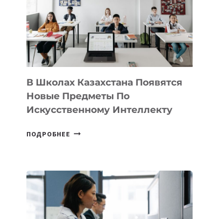
BY
MOST
—
МЕЖДУНАРОДНУЮ
ПРОГРАММУ
ДЛЯ
ТЕХНОЛОГИЧЕСКИХ
В Школах Казахстана Появятся
СТАРТАПОВ
Новые Предметы По
Искусственному Интеллекту
В
ПОДРОБНЕЕ
ШКОЛАХ
КАЗАХСТАНА
ПОЯВЯТСЯ
НОВЫЕ
ПРЕДМЕТЫ
ПО
ИСКУССТВЕННОМУ