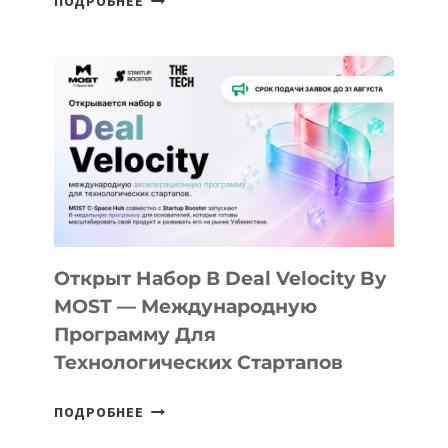
ПОДРОБНЕЕ
ДОЛИНЫ
ДО
АЛМАТЫ:
КАК
AI
YOUTH
CAMP
ДАЛ
30
ПОДРОСТКАМ
БИЛЕТ
Открыт Набор В Deal Velocity By
В
MOST — Международную
IT-
Программу Для
ПРЕДПРИНИМАТЕЛЬСТВО
Технологических Стартапов
ОТКРЫТ
ПОДРОБНЕЕ
НАБОР