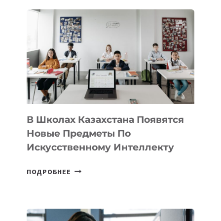
В
DEAL
VELOCITY
BY
MOST
—
МЕЖДУНАРОДНУЮ
ПРОГРАММУ
ДЛЯ
ТЕХНОЛОГИЧЕСКИХ
В Школах Казахстана Появятся
СТАРТАПОВ
Новые Предметы По
Искусственному Интеллекту
В
ПОДРОБНЕЕ
ШКОЛАХ
КАЗАХСТАНА
ПОЯВЯТСЯ
НОВЫЕ