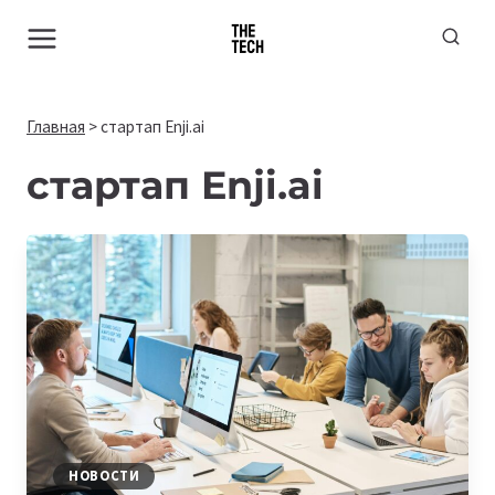
Перейти
к
содержимому
Главная
>
стартап Enji.ai
стартап Enji.ai
НОВОСТИ