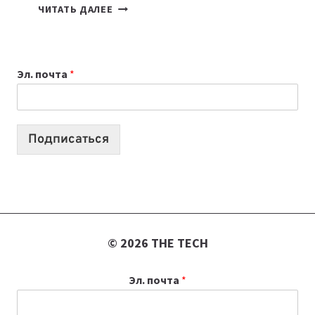
7
ЧИТАТЬ ДАЛЕЕ
ПРИЛОЖЕНИЙ
ДЛЯ
ВАЙБКОДИНГА,
Эл. почта
*
КОТОРЫЕ
ПОМОГАЮТ
СОЗДАВАТЬ
ПРОДУКТЫ
Подписаться
БЕЗ
СЛОЖНОГО
КОДА
© 2026 THE TECH
Эл. почта
*