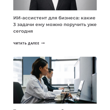
ИИ-ассистент для бизнеса: какие
3 задачи ему можно поручить уже
сегодня
ИИ-
ЧИТАТЬ ДАЛЕЕ
АССИСТЕНТ
ДЛЯ
БИЗНЕСА:
КАКИЕ
3
ЗАДАЧИ
ЕМУ
МОЖНО
ПОРУЧИТЬ
УЖЕ
СЕГОДНЯ