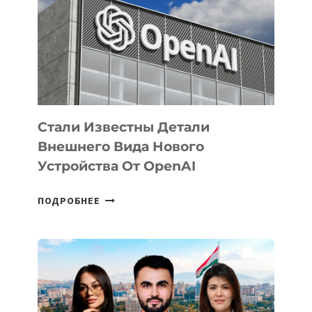
ПО
РАЗВИТИЮ
ЭКОСИСТЕМЫ
ИСКУССТВЕННОГО
ИНТЕЛЛЕКТА
Стали Известны Детали
Внешнего Вида Нового
Устройства От OpenAI
СТАЛИ
ПОДРОБНЕЕ
ИЗВЕСТНЫ
ДЕТАЛИ
ВНЕШНЕГО
ВИДА
НОВОГО
УСТРОЙСТВА