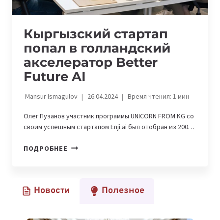
Кыргызский стартап
попал в голландский
акселератор Better
Future AI
Mansur Ismagulov
26.04.2024
Время чтения:
1
мин
Олег Пузанов участник программы UNICORN FROM KG со
своим успешным стартапом Enji.ai был отобран из 200…
КЫРГЫЗСКИЙ
ПОДРОБНЕЕ
СТАРТАП
ПОПАЛ
В
Новости
Полезное
ГОЛЛАНДСКИЙ
АКСЕЛЕРАТОР
BETTER