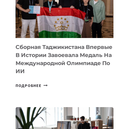
АРТ-
ФИЛЬМ
TENGRIDA:
CYBER
STEPPE
Сборная Таджикистана Впервые
В Истории Завоевала Медаль На
Международной Олимпиаде По
ИИ
СБОРНАЯ
ПОДРОБНЕЕ
ТАДЖИКИСТАНА
ВПЕРВЫЕ
В
ИСТОРИИ
ЗАВОЕВАЛА
МЕДАЛЬ