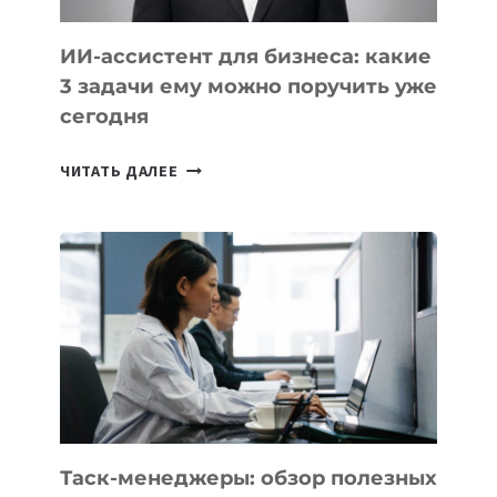
ИИ-ассистент для бизнеса: какие
3 задачи ему можно поручить уже
сегодня
ИИ-
ЧИТАТЬ ДАЛЕЕ
АССИСТЕНТ
ДЛЯ
БИЗНЕСА:
КАКИЕ
3
ЗАДАЧИ
ЕМУ
МОЖНО
ПОРУЧИТЬ
УЖЕ
СЕГОДНЯ
Таск-менеджеры: обзор полезных