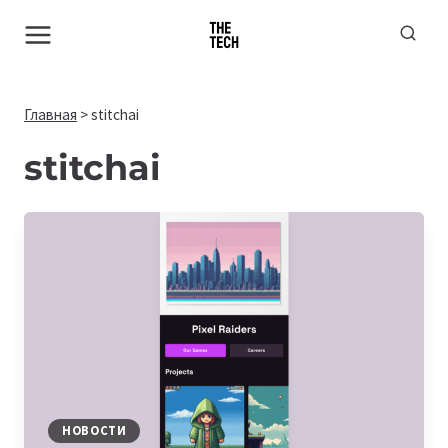
Перейти
к
содержимому
Главная
>
stitchai
stitchai
НОВОСТИ