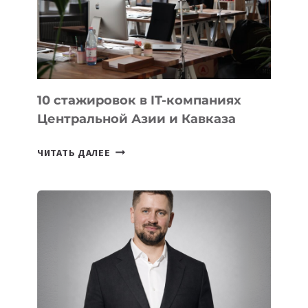
НА
МЕЖДУНАРОДНОЙ
ОЛИМПИАДЕ
ПО
ИИ
10 стажировок в IT-компаниях
Центральной Азии и Кавказа
10
ЧИТАТЬ ДАЛЕЕ
СТАЖИРОВОК
В
IT-
КОМПАНИЯХ
ЦЕНТРАЛЬНОЙ
АЗИИ
И
КАВКАЗА