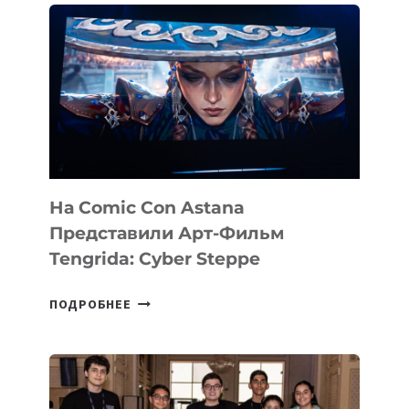
В
PERCEPTIS
—
AI-
ПЛАТФОРМУ
ДЛЯ
КОНСАЛТИНГОВОЙ
ИНДУСТРИИ
На Comic Con Astana
Представили Арт-Фильм
Tengrida: Cyber Steppe
НА
ПОДРОБНЕЕ
COMIC
CON
ASTANA
ПРЕДСТАВИЛИ