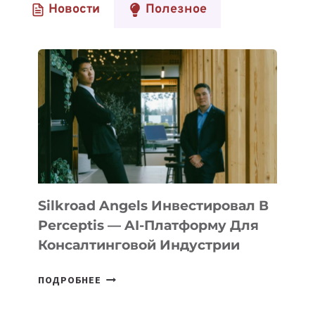
Новости
Полезное
AI-
ИНСТРУМЕНТ
ДЛЯ
ГЕНЕРАЦИИ
ИНТЕРФЕЙСОВ
ЗА
СЕКУНДЫ
Silkroad Angels Инвестировал В
Perceptis — AI-Платформу Для
Консалтинговой Индустрии
SILKROAD
ПОДРОБНЕЕ
ANGELS
ИНВЕСТИРОВАЛ