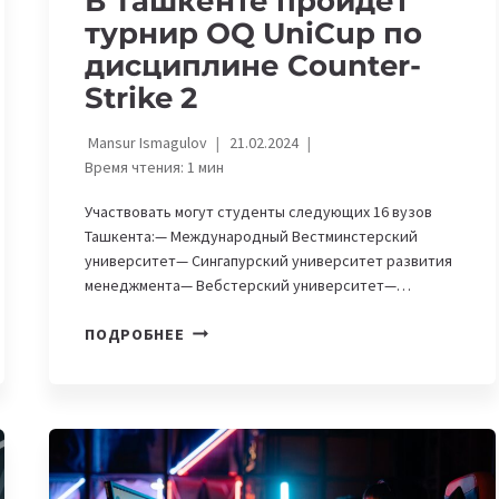
В Ташкенте пройдет
турнир OQ UniCup по
дисциплине Counter-
Strike 2
Mansur Ismagulov
21.02.2024
Время чтения:
1
мин
Участвовать могут студенты следующих 16 вузов
Ташкента:— Международный Вестминстерский
университет— Сингапурский университет развития
менеджмента— Вебстерский университет—…
В
ПОДРОБНЕЕ
ТАШКЕНТЕ
ПРОЙДЕТ
ТУРНИР
OQ
UNICUP
ПО