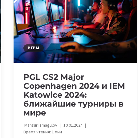
ДИСЦИПЛИНЕ
COUNTER-
STRIKE
2
ИГРЫ
PGL CS2 Major
Copenhagen 2024 и IEM
Katowice 2024:
ближайшие турниры в
мире
Mansur Ismagulov
10.01.2024
Время чтения:
1
мин