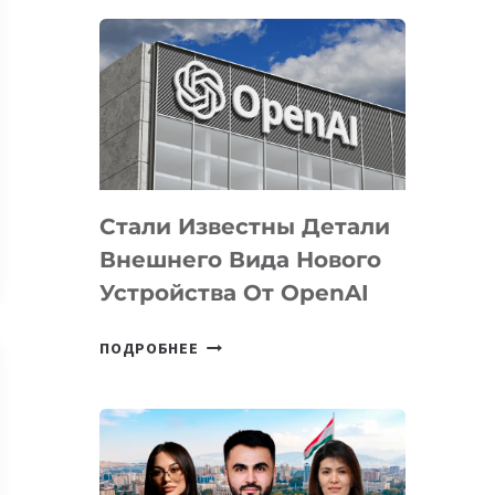
ОПРЕДЕЛЕНЫ
ПРИОРИТЕТНЫЕ
ЗАДАЧИ
ПО
РАЗВИТИЮ
ЭКОСИСТЕМЫ
ИСКУССТВЕННОГО
ИНТЕЛЛЕКТА
Стали Известны Детали
Внешнего Вида Нового
Устройства От OpenAI
СТАЛИ
ПОДРОБНЕЕ
ИЗВЕСТНЫ
ДЕТАЛИ
ВНЕШНЕГО
ВИДА
НОВОГО