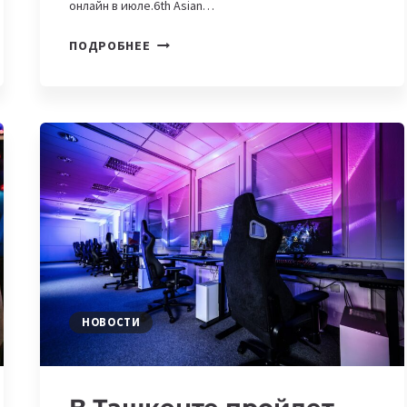
онлайн в июле.6th Asian…
5
ПОДРОБНЕЕ
БЛИЖАЙШИХ
КИБЕРСПОРТИВНЫХ
ТУРНИРОВ
В
ЦЕНТРАЛЬНОЙ
АЗИИ,
ГДЕ
ВЫ
СМОЖЕТЕ
ПРИНЯТЬ
УЧАСТИЕ
НОВОСТИ