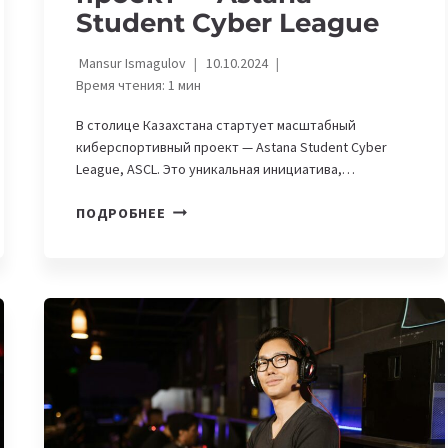
Student Cyber League
Mansur Ismagulov
10.10.2024
Время чтения:
1
мин
В столице Казахстана стартует масштабный
киберспортивный проект — Astana Student Cyber
League, ASCL. Это уникальная инициатива,…
В
ПОДРОБНЕЕ
АСТАНЕ
СТАРТУЕТ
МАСШТАБНЫЙ
КИБЕРСПОРТИВНЫЙ
ПРОЕКТ
—
ASTANA
STUDENT
CYBER
LEAGUE