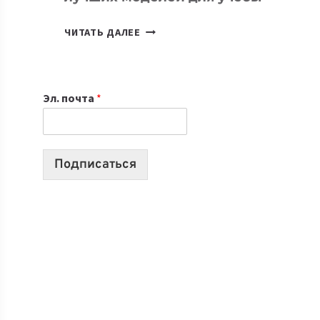
КАКОЙ
ЧИТАТЬ ДАЛЕЕ
НОУТБУК
ВЫБРАТЬ
К
Эл. почта
*
УЧЕБНОМУ
ГОДУ
2026:
10
Подписаться
ЛУЧШИХ
МОДЕЛЕЙ
ДЛЯ
УЧЕБЫ