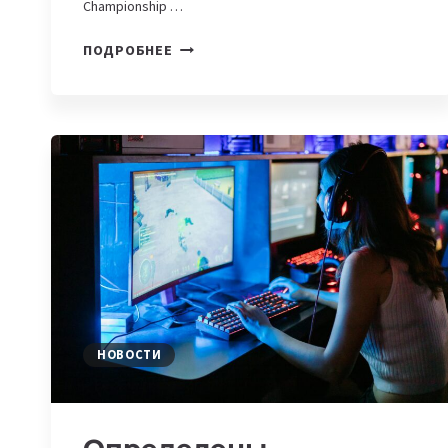
Championship …
PUBG
ПОДРОБНЕЕ
MOBILE
NATIONAL
CHAMPIONSHIP
И
PGL
COUNTER
STRIKE:
БЛИЖАЙШИЕ
КИБЕРСПОРТИВНЫЕ
ТУРНИРЫ
НОВОСТИ