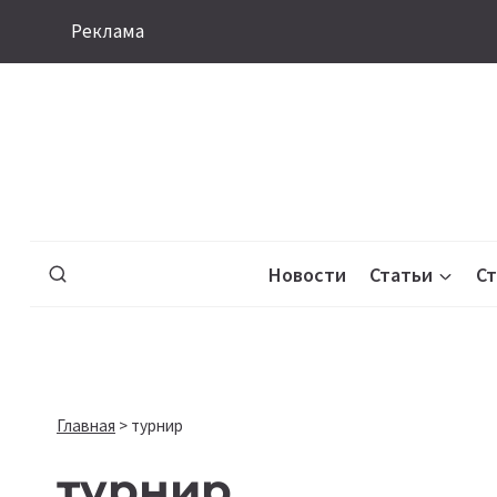
Перейти
Реклама
к
содержимому
Новости
Статьи
С
Главная
>
турнир
турнир