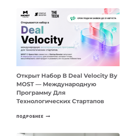
ДО
АЛМАТЫ:
КАК
AI
YOUTH
CAMP
ДАЛ
30
ПОДРОСТКАМ
БИЛЕТ
Открыт Набор В Deal Velocity By
В
MOST — Международную
IT-
Программу Для
ПРЕДПРИНИМАТЕЛЬСТВО
Технологических Стартапов
ОТКРЫТ
ПОДРОБНЕЕ
НАБОР
В