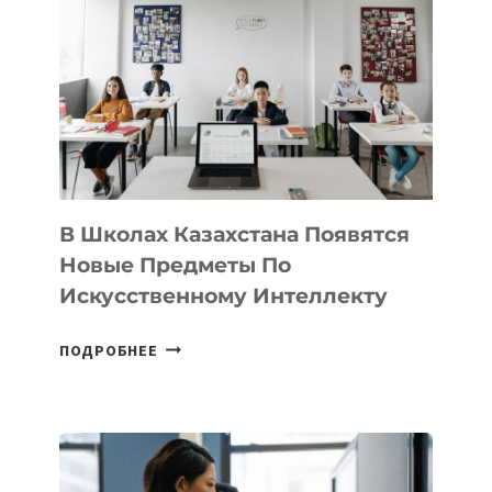
DEAL
VELOCITY
BY
MOST
—
МЕЖДУНАРОДНУЮ
ПРОГРАММУ
ДЛЯ
ТЕХНОЛОГИЧЕСКИХ
В Школах Казахстана Появятся
СТАРТАПОВ
Новые Предметы По
Искусственному Интеллекту
В
ПОДРОБНЕЕ
ШКОЛАХ
КАЗАХСТАНА
ПОЯВЯТСЯ
НОВЫЕ
ПРЕДМЕТЫ