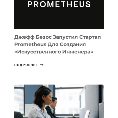
ДЛЯ
ПРОГРАММИРОВАНИЯ
НА
MACOS
И
LINUX
Джефф Безос Запустил Стартап
Prometheus Для Создания
«искусственного Инженера»
ДЖЕФФ
ПОДРОБНЕЕ
БЕЗОС
ЗАПУСТИЛ
СТАРТАП
PROMETHEUS
ДЛЯ
СОЗДАНИЯ
«ИСКУССТВЕННОГО
ИНЖЕНЕРА»