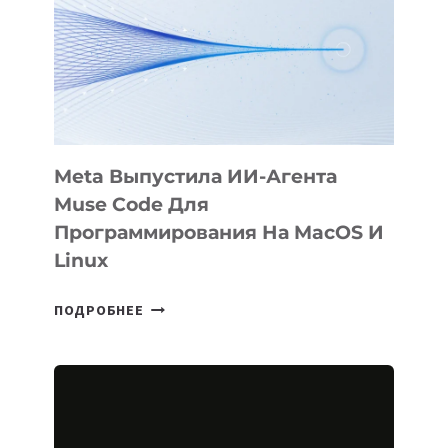
BÖRÜ
НА
SIGGRAPH
2026
Meta Выпустила ИИ-Агента
Muse Code Для
Программирования На MacOS И
Linux
META
ПОДРОБНЕЕ
ВЫПУСТИЛА
ИИ-
АГЕНТА
MUSE
CODE