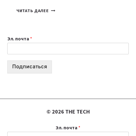
КАКОЙ
ЧИТАТЬ ДАЛЕЕ
НОУТБУК
ВЫБРАТЬ
К
Эл. почта
*
УЧЕБНОМУ
ГОДУ
2026:
10
Подписаться
ЛУЧШИХ
МОДЕЛЕЙ
ДЛЯ
УЧЕБЫ
© 2026 THE TECH
Эл. почта
*