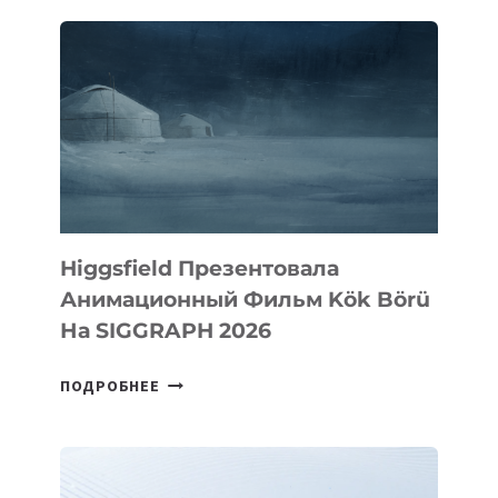
ПОДХОДЕ
YOSHLAR
VENTURES
К
СТАРТАПАМ
Higgsfield Презентовала
Анимационный Фильм Kök Börü
На SIGGRAPH 2026
HIGGSFIELD
ПОДРОБНЕЕ
ПРЕЗЕНТОВАЛА
АНИМАЦИОННЫЙ
ФИЛЬМ
KÖK