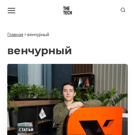
Перейти
к
содержимому
Главная
>
венчурный
венчурный
СТАТЬИ