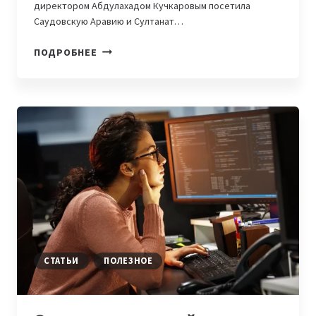
директором Абдулахадом Кучкаровым посетила
Саудовскую Аравию и Султанат…
IT
ПОДРОБНЕЕ
PARK
UZBEKISTAN
ВЫВОДИТ
СТАРТАПЫ
НА
РЫНОК
САУДОВСКОЙ
АРАВИИ
И
ОМАНА
СТАТЬИ
ПОЛЕЗНОЕ