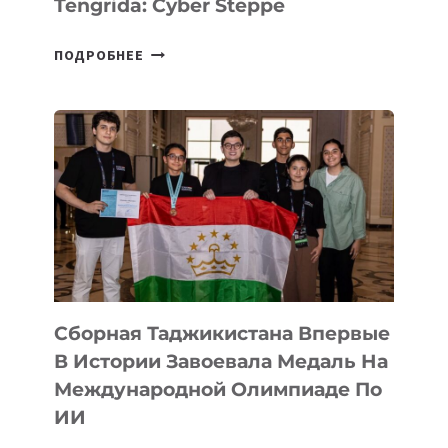
Tengrida: Cyber Steppe
НА
ПОДРОБНЕЕ
COMIC
CON
ASTANA
ПРЕДСТАВИЛИ
АРТ-
ФИЛЬМ
TENGRIDA:
CYBER
STEPPE
Сборная Таджикистана Впервые
В Истории Завоевала Медаль На
Международной Олимпиаде По
ИИ