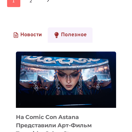
Следующая
1
2
СТАРТАПОВ
по
HICOOL
страница
GLOBAL
страницам
ENTREPRENEURSHIP
COMPETITION
Новости
Полезное
На Comic Con Astana
Представили Арт-Фильм