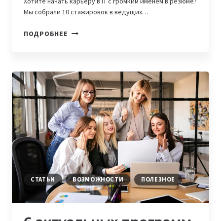
Хотите начать карьеру в IT с громким именем в резюме?
Мы собрали 10 стажировок в ведущих…
MERCEDES-
ПОДРОБНЕЕ
BENZ,
BMW
GROUP
И
ДРУГИЕ:
10
ПЕРСПЕКТИВНЫХ
IT-
СТАЖИРОВОК
В
КРУПНЕЙШИХ
АВТОКОМПАНИЯХ
МИРА
СТАТЬИ
ВОЗМОЖНОСТИ
ПОЛЕЗНОЕ