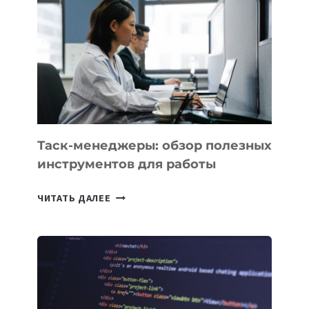
БИЗНЕСА:
КАКИЕ
3
ЗАДАЧИ
ЕМУ
МОЖНО
ПОРУЧИТЬ
УЖЕ
СЕГОДНЯ
Таск-менеджеры: обзор полезных
инструментов для работы
ТАСК-
ЧИТАТЬ ДАЛЕЕ
МЕНЕДЖЕРЫ:
ОБЗОР
ПОЛЕЗНЫХ
ИНСТРУМЕНТОВ
ДЛЯ
РАБОТЫ