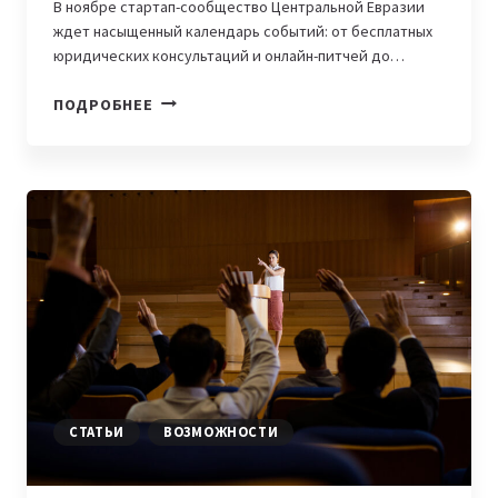
В ноябре стартап-сообщество Центральной Евразии
ждет насыщенный календарь событий: от бесплатных
юридических консультаций и онлайн-питчей до…
КАЛЕНДАРЬ
ПОДРОБНЕЕ
КОНКУРСОВ,
АКСЕЛЕРАЦИОННЫХ
ПРОГРАММ
И
ДРУГИХ
ВОЗМОЖНОСТЕЙ
НА
НОЯБРЬ
2025
ГОДА
СТАТЬИ
ВОЗМОЖНОСТИ