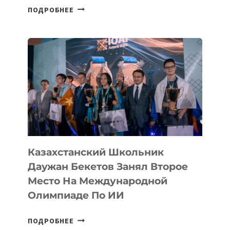
СБОРНАЯ
ПОДРОБНЕЕ
ТАДЖИКИСТАНА
ВПЕРВЫЕ
В
ИСТОРИИ
ЗАВОЕВАЛА
МЕДАЛЬ
НА
МЕЖДУНАРОДНОЙ
ОЛИМПИАДЕ
ПО
ИИ
Казахстанский Школьник
Даужан Бекетов Занял Второе
Место На Международной
Олимпиаде По ИИ
КАЗАХСТАНСКИЙ
ПОДРОБНЕЕ