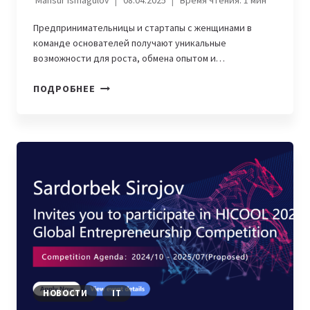
Mansur Ismagulov
08.04.2025
Время чтения:
1
мин
Предпринимательницы и стартапы с женщинами в
команде основателей получают уникальные
возможности для роста, обмена опытом и…
ОТ
ПОДРОБНЕЕ
ВАРШАВЫ
ДО
ОСАКИ:
БОЛЬШИЕ
ВОЗМОЖНОСТИ
ДЛЯ
ЖЕНЩИН
В
IT
НОВОСТИ
IT