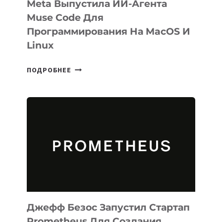
Meta Выпустила ИИ-Агента
Muse Code Для
Программирования На MacOS И
Linux
META
ПОДРОБНЕЕ
ВЫПУСТИЛА
ИИ-
АГЕНТА
MUSE
CODE
ДЛЯ
ПРОГРАММИРОВАНИЯ
НА
MACOS
И
LINUX
Джефф Безос Запустил Стартап
Prometheus Для Создания