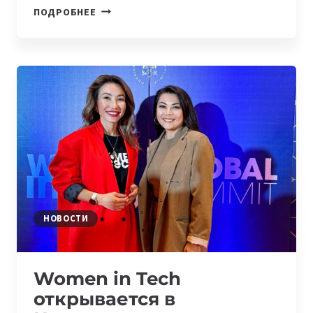
РОБОТ
ПОДРОБНЕЕ
В
ФОРМЕ
ГУСЕНИЦЫ
И
WOMEN
IN
TECH
KAZAKHSTAN:
ЧТО
НОВОГО
ПРОИЗОШЛО
В
ЦЕНТРАЛЬНОЙ
НОВОСТИ
АЗИИ
И
МИРЕ
Women in Tech
открывается в