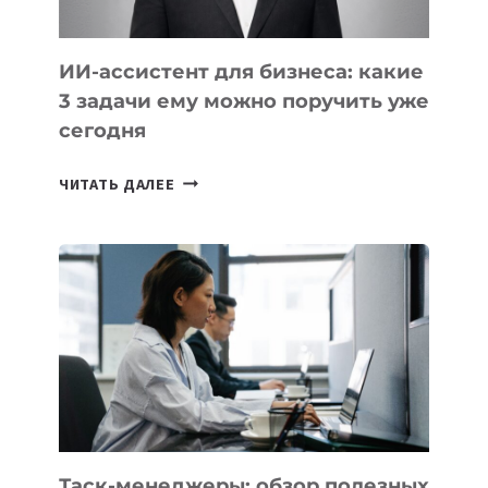
ИИ-ассистент для бизнеса: какие
3 задачи ему можно поручить уже
сегодня
ИИ-
ЧИТАТЬ ДАЛЕЕ
АССИСТЕНТ
ДЛЯ
БИЗНЕСА:
КАКИЕ
3
ЗАДАЧИ
ЕМУ
МОЖНО
ПОРУЧИТЬ
УЖЕ
СЕГОДНЯ
Таск-менеджеры: обзор полезных