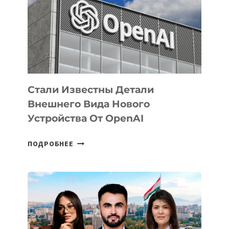
ПО
РАЗВИТИЮ
ЭКОСИСТЕМЫ
ИСКУССТВЕННОГО
ИНТЕЛЛЕКТА
Стали Известны Детали
Внешнего Вида Нового
Устройства От OpenAI
СТАЛИ
ПОДРОБНЕЕ
ИЗВЕСТНЫ
ДЕТАЛИ
ВНЕШНЕГО
ВИДА
НОВОГО
УСТРОЙСТВА