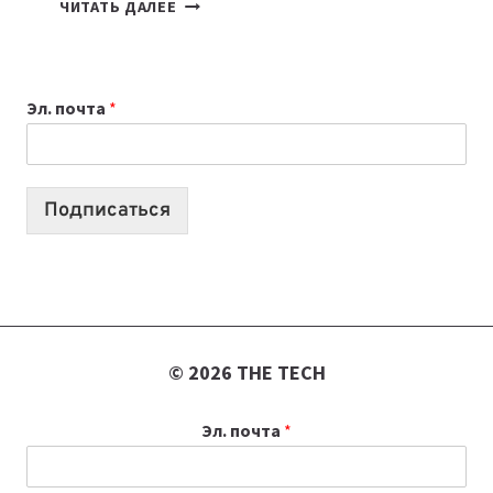
7
ЧИТАТЬ ДАЛЕЕ
ПРИЛОЖЕНИЙ
ДЛЯ
ВАЙБКОДИНГА,
Эл. почта
*
КОТОРЫЕ
ПОМОГАЮТ
СОЗДАВАТЬ
ПРОДУКТЫ
Подписаться
БЕЗ
СЛОЖНОГО
КОДА
© 2026 THE TECH
Эл. почта
*