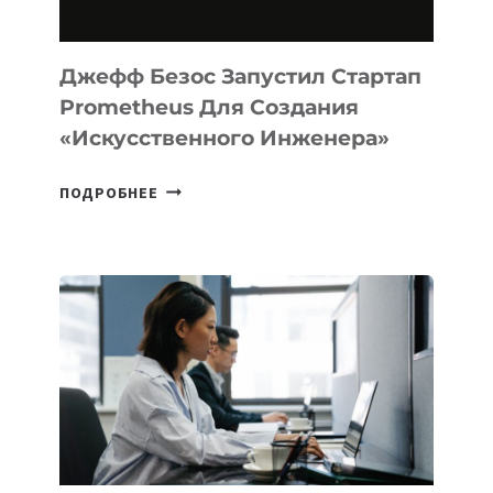
MACOS
И
LINUX
Джефф Безос Запустил Стартап
Prometheus Для Создания
«искусственного Инженера»
ДЖЕФФ
ПОДРОБНЕЕ
БЕЗОС
ЗАПУСТИЛ
СТАРТАП
PROMETHEUS
ДЛЯ
СОЗДАНИЯ
«ИСКУССТВЕННОГО
ИНЖЕНЕРА»