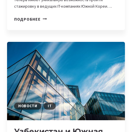
стажировку в ведущих IT-компаниях Южной Кореи….
СТУДЕНТЫ
ПОДРОБНЕЕ
САЛЫМБЕКОВ
УНИВЕРСИТЕТА
ПОЛУЧАТ
ОПЫТ
РАБОТЫ
В
КОРЕЙСКИХ
IT-
КОМПАНИЯХ
НОВОСТИ
IT
Узбекистан и Южная