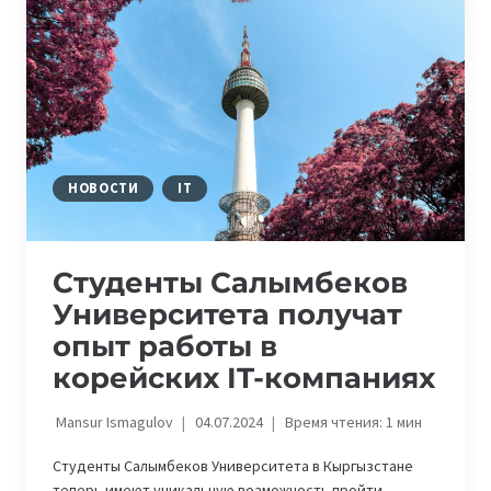
ТАШКЕНТЕ
НА
IT
В
2026
ГОДУ
НОВОСТИ
IT
Студенты Салымбеков
Университета получат
опыт работы в
корейских IT-компаниях
Mansur Ismagulov
04.07.2024
Время чтения:
1
мин
Студенты Салымбеков Университета в Кыргызстане
теперь имеют уникальную возможность пройти