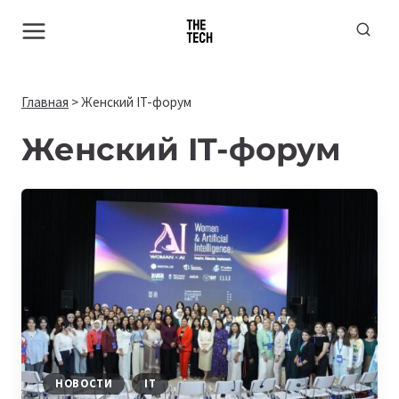
Перейти
к
содержимому
Главная
>
Женский IT-форум
Женский IT-форум
НОВОСТИ
IT