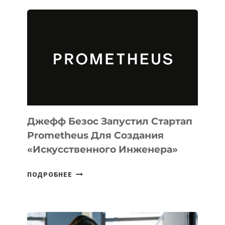
ИИ-
АГЕНТА
MUSE
CODE
ДЛЯ
ПРОГРАММИРОВАНИЯ
НА
MACOS
И
LINUX
Джефф Безос Запустил Стартап
Prometheus Для Создания
«искусственного Инженера»
ДЖЕФФ
ПОДРОБНЕЕ
БЕЗОС
ЗАПУСТИЛ
СТАРТАП
PROMETHEUS