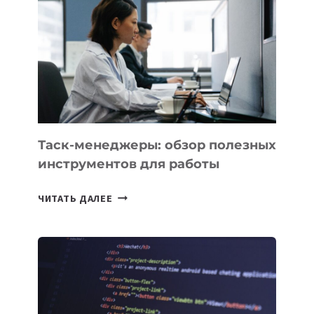
КАКИЕ
3
ЗАДАЧИ
ЕМУ
МОЖНО
ПОРУЧИТЬ
УЖЕ
СЕГОДНЯ
Таск-менеджеры: обзор полезных
инструментов для работы
ТАСК-
ЧИТАТЬ ДАЛЕЕ
МЕНЕДЖЕРЫ:
ОБЗОР
ПОЛЕЗНЫХ
ИНСТРУМЕНТОВ
ДЛЯ
РАБОТЫ