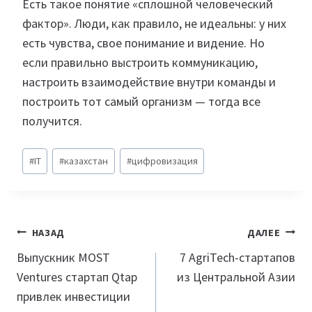
Есть такое понятие «сплошной человеческий
фактор». Люди, как правило, не идеальны: у них
есть чувства, свое понимание и видение. Но
если правильно выстроить коммуникацию,
настроить взаимодействие внутри команды и
построить тот самый организм — тогда все
получится.
Метки
#
IT
#
казахстан
#
цифровизация
записи:
Навигация
НАЗАД
ДАЛЕЕ
по
Выпускник MOST
7 AgriTech-стартапов
Ventures стартап Qtap
из Центральной Азии
записям
привлек инвестиции