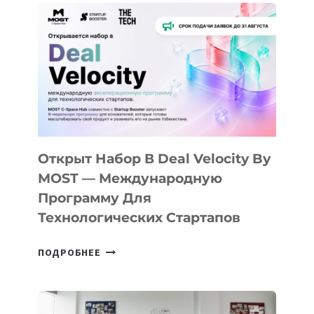
АЛМАТЫ:
КАК
AI
YOUTH
CAMP
ДАЛ
30
ПОДРОСТКАМ
БИЛЕТ
Открыт Набор В Deal Velocity By
В
MOST — Международную
IT-
Программу Для
ПРЕДПРИНИМАТЕЛЬСТВО
Технологических Стартапов
ОТКРЫТ
ПОДРОБНЕЕ
НАБОР
В
DEAL