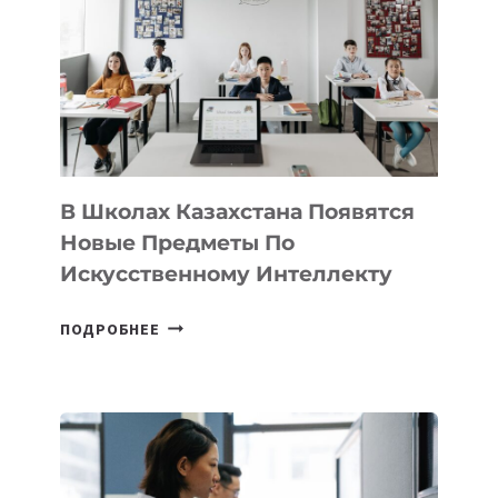
VELOCITY
BY
MOST
—
МЕЖДУНАРОДНУЮ
ПРОГРАММУ
ДЛЯ
ТЕХНОЛОГИЧЕСКИХ
В Школах Казахстана Появятся
СТАРТАПОВ
Новые Предметы По
Искусственному Интеллекту
В
ПОДРОБНЕЕ
ШКОЛАХ
КАЗАХСТАНА
ПОЯВЯТСЯ
НОВЫЕ
ПРЕДМЕТЫ
ПО