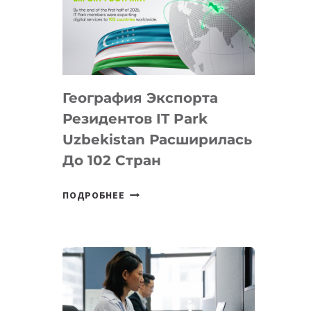
ПРЕДМЕТЫ
ПО
ИСКУССТВЕННОМУ
ИНТЕЛЛЕКТУ
География Экспорта
Резидентов IT Park
Uzbekistan Расширилась
До 102 Стран
ГЕОГРАФИЯ
ПОДРОБНЕЕ
ЭКСПОРТА
РЕЗИДЕНТОВ
IT
PARK
UZBEKISTAN
РАСШИРИЛАСЬ