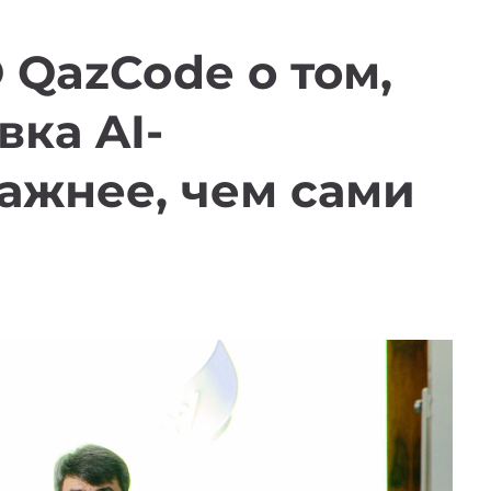
 QazCode о том,
вка AI-
ажнее, чем сами