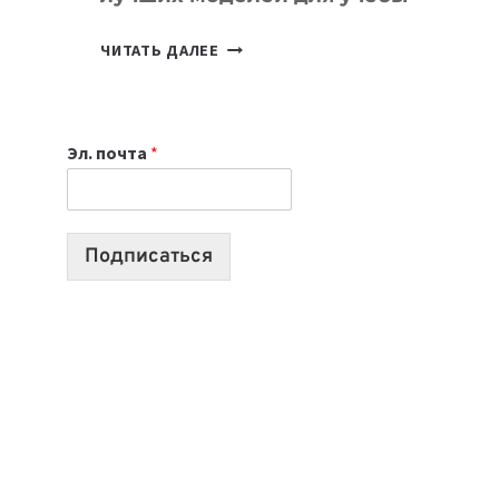
КАКОЙ
ЧИТАТЬ ДАЛЕЕ
НОУТБУК
ВЫБРАТЬ
К
Эл. почта
*
УЧЕБНОМУ
ГОДУ
2026:
10
Подписаться
ЛУЧШИХ
МОДЕЛЕЙ
ДЛЯ
УЧЕБЫ