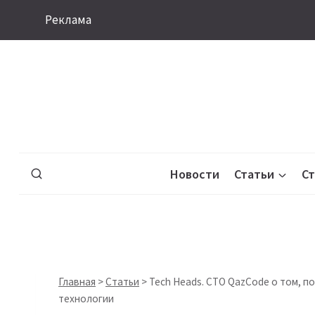
Перейти
Реклама
к
содержимому
Новости
Статьи
С
Главная
>
Статьи
>
Tech Heads. CTO QazCode о том, п
технологии