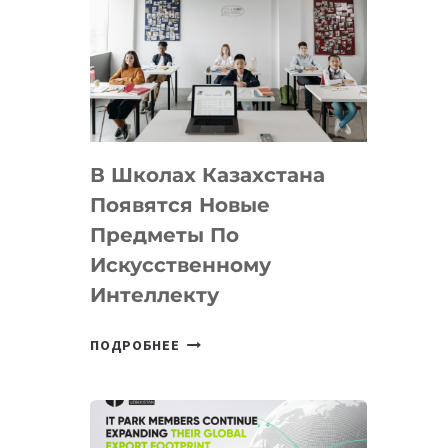
DEAL
VELOCITY
BY
MOST
—
МЕЖДУНАРОДНУЮ
ПРОГРАММУ
В Школах Казахстана
ДЛЯ
ТЕХНОЛОГИЧЕСКИХ
Появятся Новые
СТАРТАПОВ
Предметы По
Искусственному
Интеллекту
В
ПОДРОБНЕЕ
ШКОЛАХ
КАЗАХСТАНА
ПОЯВЯТСЯ
НОВЫЕ