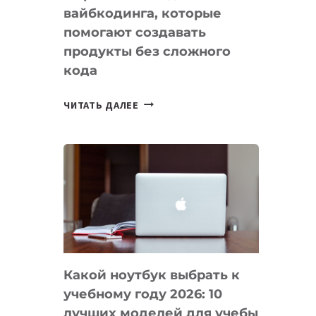
вайбкодинга, которые
помогают создавать
продукты без сложного
кода
7
ЧИТАТЬ ДАЛЕЕ
ПРИЛОЖЕНИЙ
ДЛЯ
ВАЙБКОДИНГА,
КОТОРЫЕ
ПОМОГАЮТ
СОЗДАВАТЬ
ПРОДУКТЫ
БЕЗ
СЛОЖНОГО
Какой ноутбук выбрать к
КОДА
учебному году 2026: 10
лучших моделей для учебы