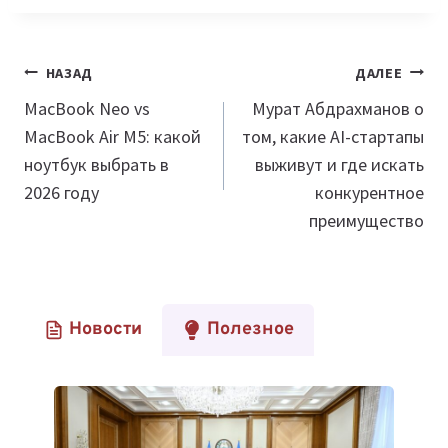
Навигация
НАЗАД
ДАЛЕЕ
по
MacBook Neo vs
Мурат Абдрахманов о
MacBook Air M5: какой
том, какие AI-стартапы
записям
ноутбук выбрать в
выживут и где искать
2026 году
конкурентное
преимущество
Новости
Полезное