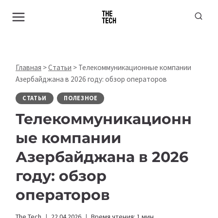
Перейти
к
содержимому
Главная
>
Статьи
>
Телекоммуникационные компании
Азербайджана в 2026 году: обзор операторов
СТАТЬИ
ПОЛЕЗНОЕ
Телекоммуникационн
ые компании
Азербайджана в 2026
году: обзор
операторов
The Tech
22.04.2026
Время чтения:
1
мин