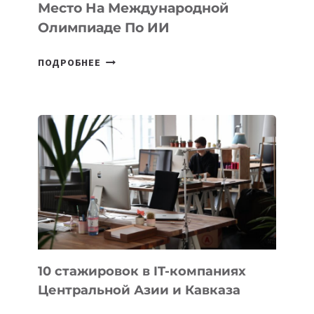
Место На Международной
Олимпиаде По ИИ
КАЗАХСТАНСКИЙ
ПОДРОБНЕЕ
ШКОЛЬНИК
ДАУЖАН
БЕКЕТОВ
ЗАНЯЛ
ВТОРОЕ
МЕСТО
НА
МЕЖДУНАРОДНОЙ
ОЛИМПИАДЕ
ПО
ИИ
10 стажировок в IT-компаниях
Центральной Азии и Кавказа