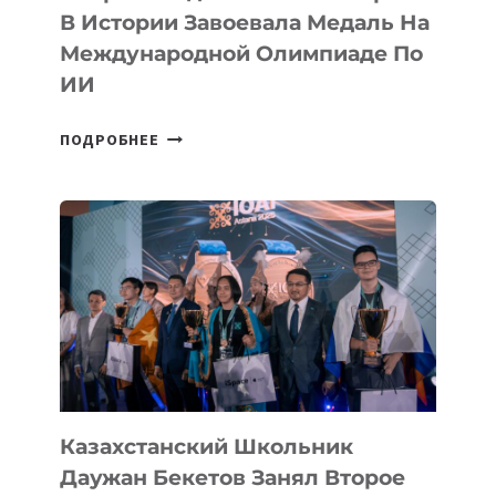
В Истории Завоевала Медаль На
Международной Олимпиаде По
ИИ
СБОРНАЯ
ПОДРОБНЕЕ
ТАДЖИКИСТАНА
ВПЕРВЫЕ
В
ИСТОРИИ
ЗАВОЕВАЛА
МЕДАЛЬ
НА
МЕЖДУНАРОДНОЙ
ОЛИМПИАДЕ
ПО
ИИ
Казахстанский Школьник
Даужан Бекетов Занял Второе