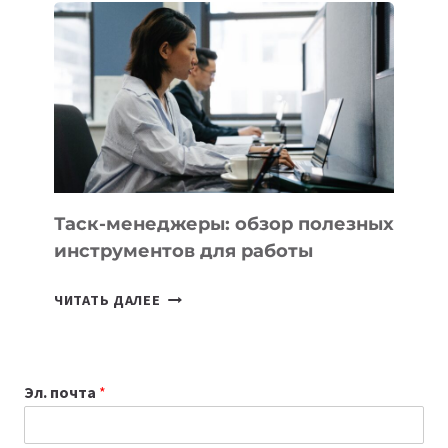
БИЗНЕСА:
КАКИЕ
3
ЗАДАЧИ
ЕМУ
МОЖНО
ПОРУЧИТЬ
УЖЕ
СЕГОДНЯ
Таск-менеджеры: обзор полезных
инструментов для работы
ТАСК-
ЧИТАТЬ ДАЛЕЕ
МЕНЕДЖЕРЫ:
ОБЗОР
ПОЛЕЗНЫХ
Эл. почта
*
ИНСТРУМЕНТОВ
ДЛЯ
РАБОТЫ