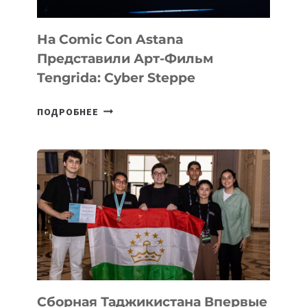
На Comic Con Astana
Представили Арт-Фильм
Tengrida: Cyber Steppe
НА
ПОДРОБНЕЕ
COMIC
CON
ASTANA
ПРЕДСТАВИЛИ
АРТ-
ФИЛЬМ
TENGRIDA:
CYBER
STEPPE
Сборная Таджикистана Впервые