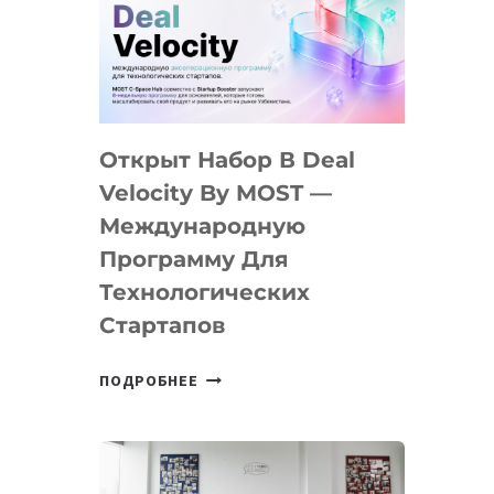
AI
YOUTH
CAMP
ДАЛ
30
Открыт Набор В Deal
ПОДРОСТКАМ
БИЛЕТ
Velocity By MOST —
В
Международную
IT-
Программу Для
ПРЕДПРИНИМАТЕЛЬСТВО
Технологических
Стартапов
ОТКРЫТ
ПОДРОБНЕЕ
НАБОР
В
DEAL
VELOCITY