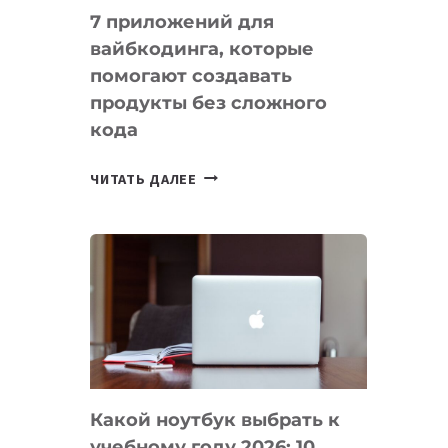
7 приложений для
вайбкодинга, которые
помогают создавать
продукты без сложного
кода
7
ЧИТАТЬ ДАЛЕЕ
ПРИЛОЖЕНИЙ
ДЛЯ
ВАЙБКОДИНГА,
КОТОРЫЕ
ПОМОГАЮТ
СОЗДАВАТЬ
ПРОДУКТЫ
БЕЗ
СЛОЖНОГО
Какой ноутбук выбрать к
КОДА
учебному году 2026: 10