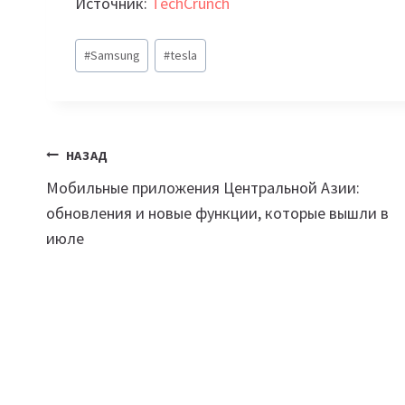
Источник:
TechCrunch
Метки
#
Samsung
#
tesla
записи:
Навигация
НАЗАД
Мобильные приложения Центральной Азии:
по
обновления и новые функции, которые вышли в
записям
июле