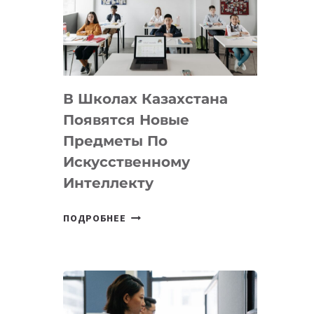
BY
MOST
—
МЕЖДУНАРОДНУЮ
ПРОГРАММУ
В Школах Казахстана
ДЛЯ
ТЕХНОЛОГИЧЕСКИХ
Появятся Новые
СТАРТАПОВ
Предметы По
Искусственному
Интеллекту
В
ПОДРОБНЕЕ
ШКОЛАХ
КАЗАХСТАНА
ПОЯВЯТСЯ
НОВЫЕ
ПРЕДМЕТЫ