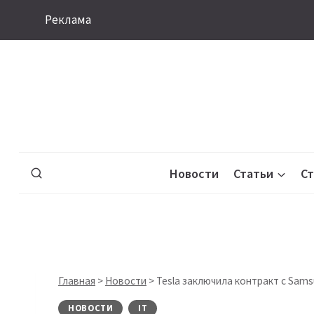
Перейти
Реклама
к
содержимому
Новости
Статьи
С
Главная
>
Новости
>
Tesla заключила контракт с Sam
НОВОСТИ
IT