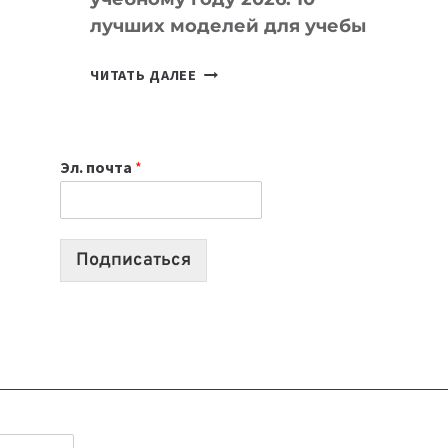
лучших моделей для учебы
КАКОЙ
ЧИТАТЬ ДАЛЕЕ
НОУТБУК
ВЫБРАТЬ
К
Эл. почта
*
УЧЕБНОМУ
ГОДУ
2026:
10
Подписаться
ЛУЧШИХ
МОДЕЛЕЙ
ДЛЯ
УЧЕБЫ