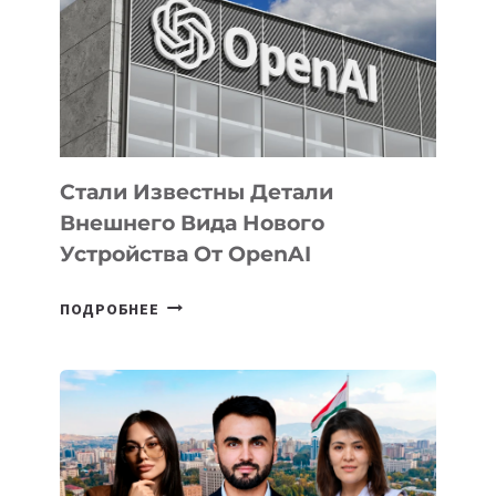
ПО
РАЗВИТИЮ
ЭКОСИСТЕМЫ
ИСКУССТВЕННОГО
ИНТЕЛЛЕКТА
Стали Известны Детали
Внешнего Вида Нового
Устройства От OpenAI
СТАЛИ
ПОДРОБНЕЕ
ИЗВЕСТНЫ
ДЕТАЛИ
ВНЕШНЕГО
ВИДА
НОВОГО
УСТРОЙСТВА
ОТ