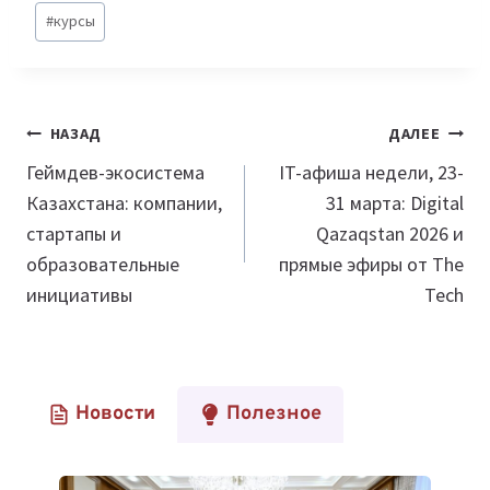
Метки
#
курсы
записи:
Навигация
НАЗАД
ДАЛЕЕ
по
Геймдев-экосистема
IT-афиша недели, 23-
Казахстана: компании,
31 марта: Digital
записям
стартапы и
Qazaqstan 2026 и
образовательные
прямые эфиры от The
инициативы
Tech
Новости
Полезное