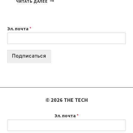
ЧИТАТЬ ДАЛЕЕ
ПРИЛОЖЕНИЙ
ДЛЯ
ВАЙБКОДИНГА,
Эл. почта
*
КОТОРЫЕ
ПОМОГАЮТ
СОЗДАВАТЬ
ПРОДУКТЫ
Подписаться
БЕЗ
СЛОЖНОГО
КОДА
© 2026 THE TECH
Эл. почта
*