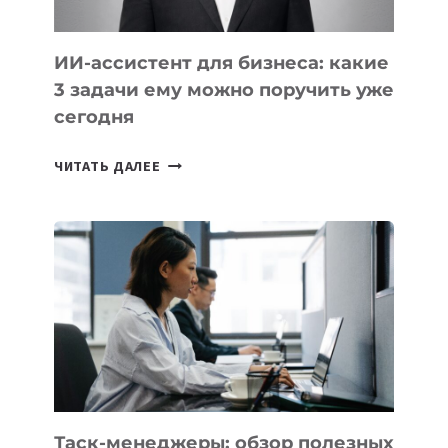
ИИ-ассистент для бизнеса: какие
3 задачи ему можно поручить уже
сегодня
ИИ-
ЧИТАТЬ ДАЛЕЕ
АССИСТЕНТ
ДЛЯ
БИЗНЕСА:
КАКИЕ
3
ЗАДАЧИ
ЕМУ
МОЖНО
ПОРУЧИТЬ
УЖЕ
СЕГОДНЯ
Таск-менеджеры: обзор полезных