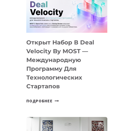
AI
YOUTH
CAMP
ДАЛ
30
Открыт Набор В Deal
ПОДРОСТКАМ
БИЛЕТ
Velocity By MOST —
В
Международную
IT-
Программу Для
ПРЕДПРИНИМАТЕЛЬСТВО
Технологических
Стартапов
ОТКРЫТ
ПОДРОБНЕЕ
НАБОР
В
DEAL
VELOCITY