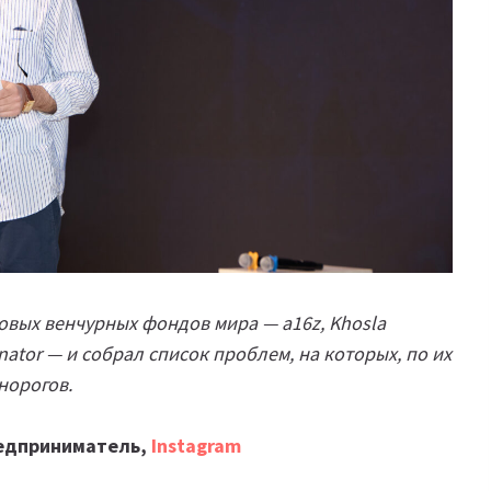
овых венчурных фондов мира — a16z, Khosla
inator — и собрал список проблем, на которых, по их
норогов.
редприниматель,
Instagram