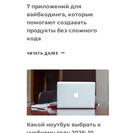
7 приложений для
вайбкодинга, которые
помогают создавать
продукты без сложного
кода
7
ЧИТАТЬ ДАЛЕЕ
ПРИЛОЖЕНИЙ
ДЛЯ
ВАЙБКОДИНГА,
КОТОРЫЕ
ПОМОГАЮТ
СОЗДАВАТЬ
ПРОДУКТЫ
БЕЗ
СЛОЖНОГО
Какой ноутбук выбрать к
КОДА
учебному году 2026: 10