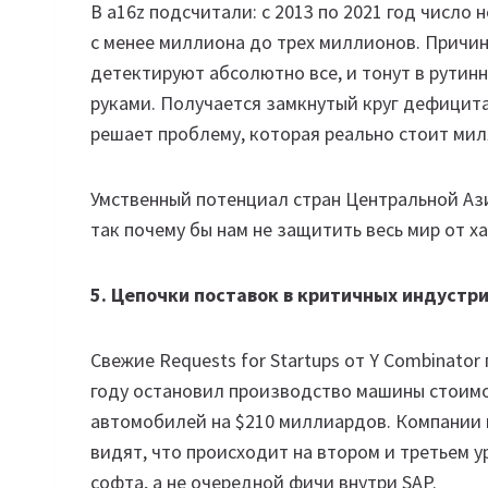
В a16z подсчитали: с 2013 по 2021 год число
с менее миллиона до трех миллионов. Причи
детектируют абсолютно все, и тонут в рутинн
руками. Получается замкнутый круг дефицита 
решает проблему, которая реально стоит ми
Умственный потенциал стран Центральной Азии
так почему бы нам не защитить весь мир от х
5. Цепочки поставок в критичных индустр
Свежие Requests for Startups от Y Combinator
году остановил производство машины стоимос
автомобилей на $210 миллиардов. Компании 
видят, что происходит на втором и третьем у
софта, а не очередной фичи внутри SAP.