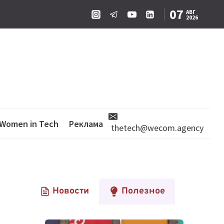
07
АВГ
2026
Women in Tech
Реклама
thetech@wecom.agency
Новости
Полезное