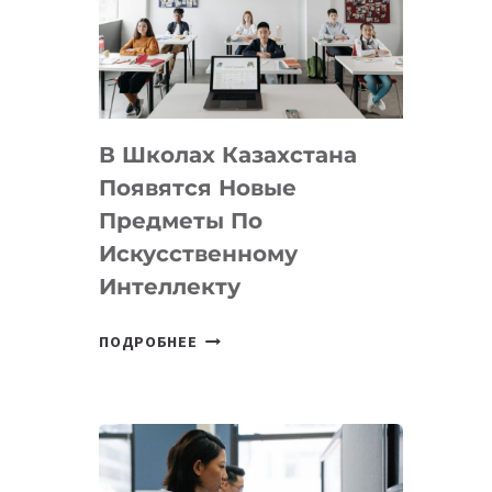
BY
MOST
—
МЕЖДУНАРОДНУЮ
ПРОГРАММУ
В Школах Казахстана
ДЛЯ
ТЕХНОЛОГИЧЕСКИХ
Появятся Новые
СТАРТАПОВ
Предметы По
Искусственному
Интеллекту
В
ПОДРОБНЕЕ
ШКОЛАХ
КАЗАХСТАНА
ПОЯВЯТСЯ
НОВЫЕ
ПРЕДМЕТЫ