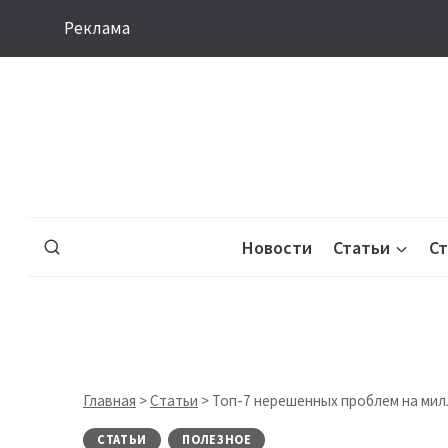
Перейти
Реклама
к
содержимому
Новости
Статьи
С
Главная
>
Статьи
>
Топ-7 нерешенных проблем на ми
СТАТЬИ
ПОЛЕЗНОЕ