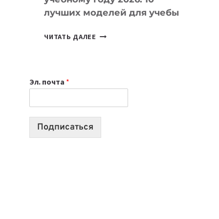
лучших моделей для учебы
КАКОЙ
ЧИТАТЬ ДАЛЕЕ
НОУТБУК
ВЫБРАТЬ
К
Эл. почта
*
УЧЕБНОМУ
ГОДУ
2026:
10
Подписаться
ЛУЧШИХ
МОДЕЛЕЙ
ДЛЯ
УЧЕБЫ