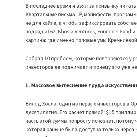
В последнее время я взял за привычку читать
Квартальные письма LP, манифесты, программ
не для хайпа, а чтобы зафиксировать собстве
подряд a16z, Khosla Ventures, Founders Fund 
картина: где именно топовые умы Кремниево
Собрал 10 проблем, которые повторяются у р
инвесторов ее поднимает и почему это уже не
1. Массовое вытеснение труда искусстве
Винод Хосла, один из первых инвесторов в O
десятилетия. Его расчет прямой: $15 трилли
часть этой суммы попросту исчезнет, потому
которая раньше была доступна только через 