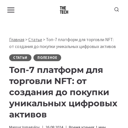
Перейти
к
содержимому
Главная
>
Статьи
>
Топ-7 платформ для торговли NFT:
от создания до покупки уникальных цифровых активов
СТАТЬИ
ПОЛЕЗНОЕ
Топ-7 платформ для
торговли NFT: от
создания до покупки
уникальных цифровых
активов
Mansur Ismagulov
26.08.2024
Время чтения:
1
мин