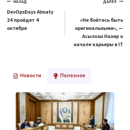
Навигация
НАЗАД
ДАЛЕЕ
по
DevOpsDays Almaty
24 пройдет 4
«Не бойтесь быть
записям
октября
оригинальными», —
Асылхан Назир о
начале карьеры в IT
Новости
Полезное