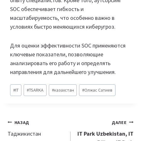
опыту специалистов. Кроме того, аутсорсинг
SOC обеспечивает гибкость и
масштабируемость, что особенно важно в
условиях быстро меняющихся киберугроз.
Для оценки эффективности SOC применяются
ключевые показатели, позволяющие
анализировать его работу и определять
направления для дальнейшего улучшения.
Метки
#
IT
#
TSARKA
#
казахстан
#
Олжас Сатиев
записи:
Навигация
НАЗАД
ДАЛЕЕ
по
Таджикистан
IT Park Uzbekistan, IT