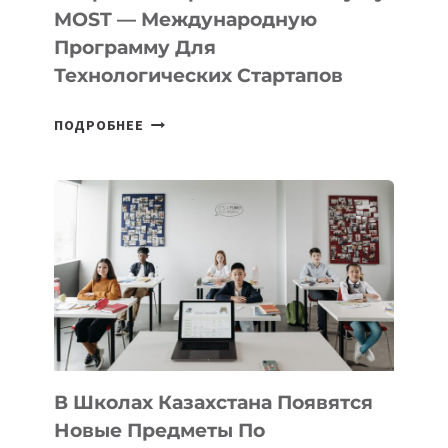
В
MOST — Международную
IT-
Программу Для
ПРЕДПРИНИМАТЕЛЬСТВО
Технологических Стартапов
ОТКРЫТ
ПОДРОБНЕЕ
НАБОР
В
DEAL
VELOCITY
BY
MOST
—
МЕЖДУНАРОДНУЮ
ПРОГРАММУ
ДЛЯ
ТЕХНОЛОГИЧЕСКИХ
В Школах Казахстана Появятся
СТАРТАПОВ
Новые Предметы По