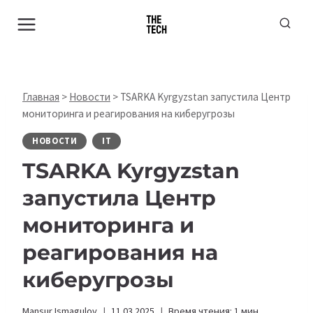
Перейти
к
содержимому
Главная
>
Новости
>
TSARKA Kyrgyzstan запустила Центр
мониторинга и реагирования на киберугрозы
НОВОСТИ
IT
TSARKA Kyrgyzstan
запустила Центр
мониторинга и
реагирования на
киберугрозы
Mansur Ismagulov
11.03.2025
Время чтения:
1
мин