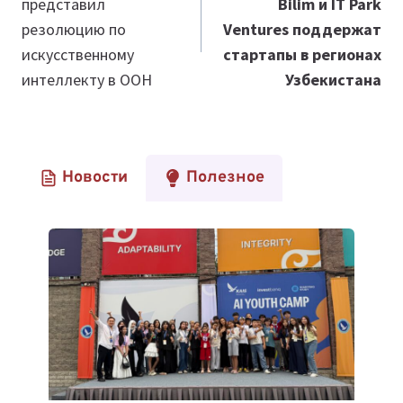
представил
Bilim и IT Park
записям
резолюцию по
Ventures поддержат
искусственному
стартапы в регионах
интеллекту в ООН
Узбекистана
Новости
Полезное