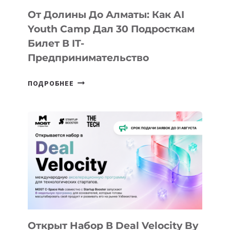
От Долины До Алматы: Как AI
Youth Camp Дал 30 Подросткам
Билет В IT-
Предпринимательство
ОТ
ПОДРОБНЕЕ
ДОЛИНЫ
ДО
АЛМАТЫ:
КАК
AI
YOUTH
CAMP
ДАЛ
30
ПОДРОСТКАМ
БИЛЕТ
Открыт Набор В Deal Velocity By