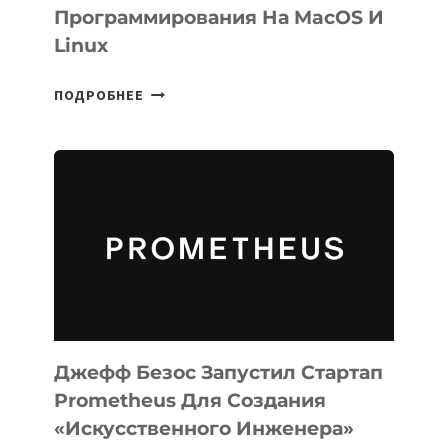
Программирования На MacOS И
Linux
META
ПОДРОБНЕЕ
ВЫПУСТИЛА
ИИ-
АГЕНТА
MUSE
CODE
ДЛЯ
ПРОГРАММИРОВАНИЯ
НА
MACOS
И
LINUX
Джефф Безос Запустил Стартап
Prometheus Для Создания
«искусственного Инженера»