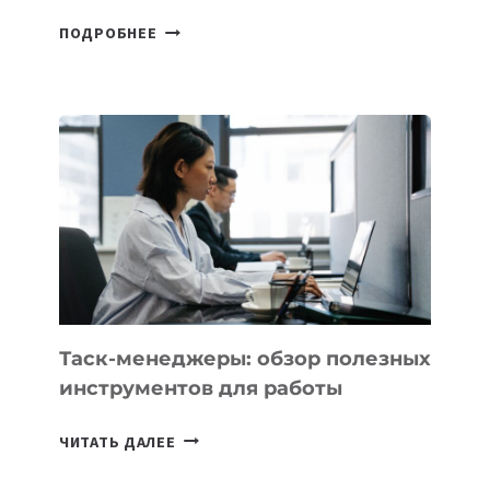
ДЖЕФФ
ПОДРОБНЕЕ
БЕЗОС
ЗАПУСТИЛ
СТАРТАП
PROMETHEUS
ДЛЯ
СОЗДАНИЯ
«ИСКУССТВЕННОГО
ИНЖЕНЕРА»
Таск-менеджеры: обзор полезных
инструментов для работы
ТАСК-
ЧИТАТЬ ДАЛЕЕ
МЕНЕДЖЕРЫ:
ОБЗОР