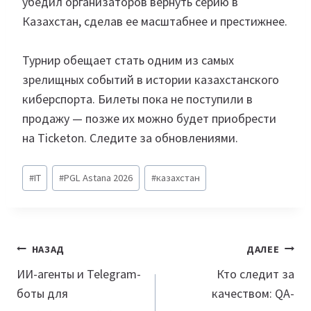
убедил организаторов вернуть серию в
Казахстан, сделав ее масштабнее и престижнее.
Турнир обещает стать одним из самых
зрелищных событий в истории казахстанского
киберспорта. Билеты пока не поступили в
продажу — позже их можно будет приобрести
на Ticketon. Следите за обновлениями.
Метки
#
IT
#
PGL Astana 2026
#
казахстан
записи:
Навигация
НАЗАД
ДАЛЕЕ
по
ИИ-агенты и Telegram-
Кто следит за
боты для
качеством: QA-
записям