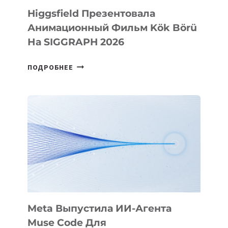
Higgsfield Презентовала
Анимационный Фильм Kök Börü
На SIGGRAPH 2026
HIGGSFIELD
ПОДРОБНЕЕ
ПРЕЗЕНТОВАЛА
АНИМАЦИОННЫЙ
ФИЛЬМ
KÖK
BÖRÜ
НА
SIGGRAPH
2026
Meta Выпустила ИИ-Агента
Muse Code Для