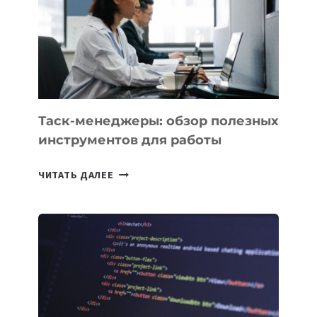
3
ЗАДАЧИ
ЕМУ
МОЖНО
ПОРУЧИТЬ
УЖЕ
СЕГОДНЯ
Таск-менеджеры: обзор полезных
инструментов для работы
ТАСК-
ЧИТАТЬ ДАЛЕЕ
МЕНЕДЖЕРЫ:
ОБЗОР
ПОЛЕЗНЫХ
ИНСТРУМЕНТОВ
ДЛЯ
РАБОТЫ