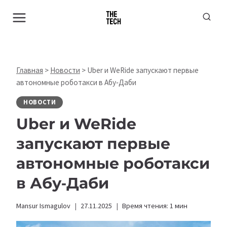
Перейти
к
содержимому
Главная
>
Новости
>
Uber и WeRide запускают первые
автономные роботакси в Абу‑Даби
НОВОСТИ
Uber и WeRide
запускают первые
автономные роботакси
в Абу‑Даби
Mansur Ismagulov
27.11.2025
Время чтения:
1
мин