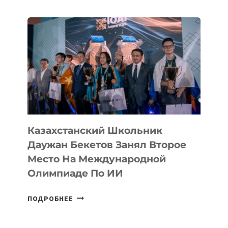
ВПЕРВЫЕ
В
ИСТОРИИ
ЗАВОЕВАЛА
МЕДАЛЬ
НА
МЕЖДУНАРОДНОЙ
ОЛИМПИАДЕ
ПО
ИИ
Казахстанский Школьник
Даужан Бекетов Занял Второе
Место На Международной
Олимпиаде По ИИ
КАЗАХСТАНСКИЙ
ПОДРОБНЕЕ
ШКОЛЬНИК
ДАУЖАН