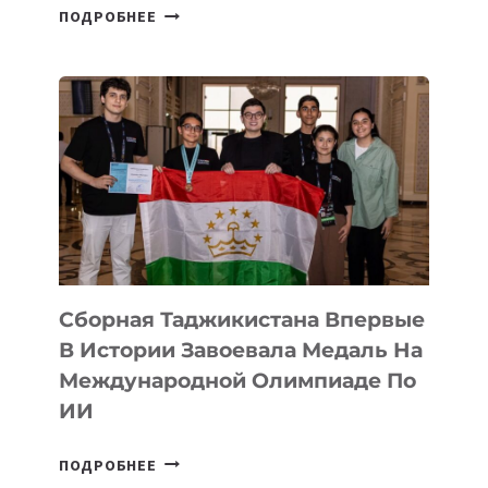
НА
ПОДРОБНЕЕ
COMIC
CON
ASTANA
ПРЕДСТАВИЛИ
АРТ-
ФИЛЬМ
TENGRIDA:
CYBER
STEPPE
Сборная Таджикистана Впервые
В Истории Завоевала Медаль На
Международной Олимпиаде По
ИИ
СБОРНАЯ
ПОДРОБНЕЕ
ТАДЖИКИСТАНА