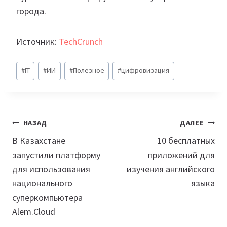
города.
Источник:
TechCrunch
Метки
#
IT
#
ИИ
#
Полезное
#
цифровизация
записи:
Навигация
НАЗАД
ДАЛЕЕ
по
В Казахстане
10 бесплатных
запустили платформу
приложений для
записям
для использования
изучения английского
национального
языка
суперкомпьютера
Alem.Cloud