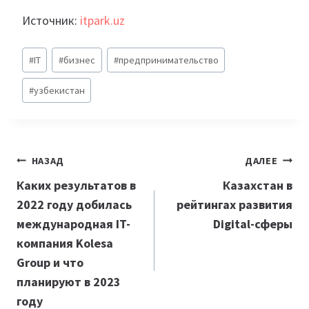
Источник:
itpark.uz
Метки
#
IT
#
бизнес
#
предпринимательство
записи:
#
узбекистан
Навигация
НАЗАД
ДАЛЕЕ
по
Каких результатов в
Казахстан в
2022 году добилась
рейтингах развития
записям
международная IT-
Digital-сферы
компания Kolesa
Group и что
планируют в 2023
году