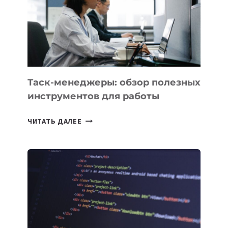
3
ЗАДАЧИ
ЕМУ
МОЖНО
ПОРУЧИТЬ
УЖЕ
СЕГОДНЯ
Таск-менеджеры: обзор полезных
инструментов для работы
ТАСК-
ЧИТАТЬ ДАЛЕЕ
МЕНЕДЖЕРЫ:
ОБЗОР
ПОЛЕЗНЫХ
ИНСТРУМЕНТОВ
ДЛЯ
РАБОТЫ