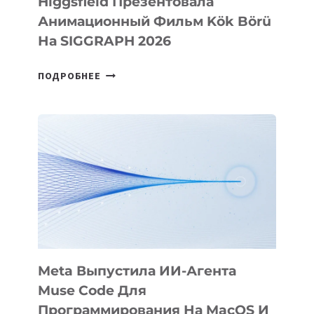
Higgsfield Презентовала
Анимационный Фильм Kök Börü
На SIGGRAPH 2026
HIGGSFIELD
ПОДРОБНЕЕ
ПРЕЗЕНТОВАЛА
АНИМАЦИОННЫЙ
ФИЛЬМ
KÖK
BÖRÜ
НА
SIGGRAPH
2026
Meta Выпустила ИИ-Агента
Muse Code Для
Программирования На MacOS И