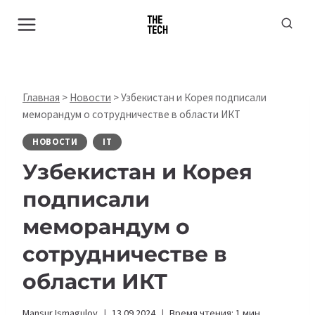
Перейти
к
содержимому
Главная
>
Новости
>
Узбекистан и Корея подписали
меморандум о сотрудничестве в области ИКТ
НОВОСТИ
IT
Узбекистан и Корея
подписали
меморандум о
сотрудничестве в
области ИКТ
Mansur Ismagulov
13.09.2024
Время чтения:
1
мин