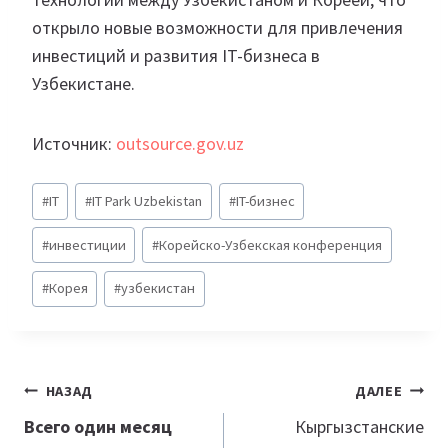
открыло новые возможности для привлечения
инвестиций и развития IT-бизнеса в
Узбекистане.
Источник:
outsource.gov.uz
Метки
#
IT
#
IT Park Uzbekistan
#
IT-бизнес
записи:
#
инвестиции
#
Корейско-Узбекская конференция
#
Корея
#
узбекистан
Навигация
НАЗАД
ДАЛЕЕ
по
Всего один месяц
Кыргызстанские