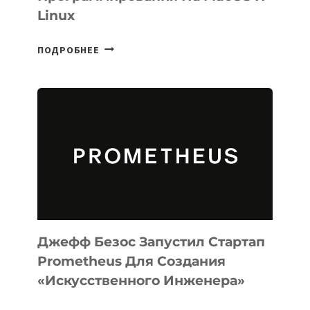
Linux
META
ПОДРОБНЕЕ
ВЫПУСТИЛА
ИИ-
АГЕНТА
MUSE
CODE
ДЛЯ
ПРОГРАММИРОВАНИЯ
НА
MACOS
И
LINUX
Джефф Безос Запустил Стартап
Prometheus Для Создания
«искусственного Инженера»