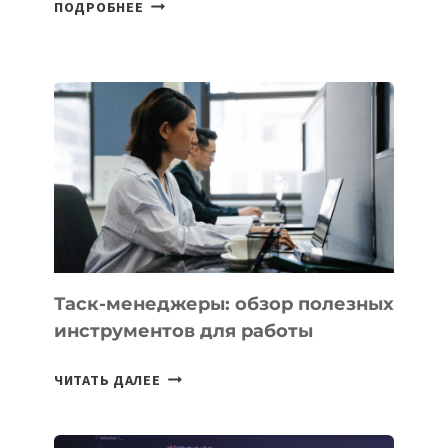
ДЖЕФФ
ПОДРОБНЕЕ
БЕЗОС
ЗАПУСТИЛ
СТАРТАП
PROMETHEUS
ДЛЯ
СОЗДАНИЯ
«ИСКУССТВЕННОГО
ИНЖЕНЕРА»
Таск-менеджеры: обзор полезных
инструментов для работы
ТАСК-
ЧИТАТЬ ДАЛЕЕ
МЕНЕДЖЕРЫ:
ОБЗОР