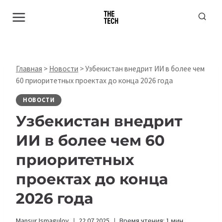
Перейти
к
содержимому
Главная
>
Новости
>
Узбекистан внедрит ИИ в более чем
60 приоритетных проектах до конца 2026 года
НОВОСТИ
Узбекистан внедрит
ИИ в более чем 60
приоритетных
проектах до конца
2026 года
Mansur Ismagulov
22.07.2025
Время чтения:
1
мин