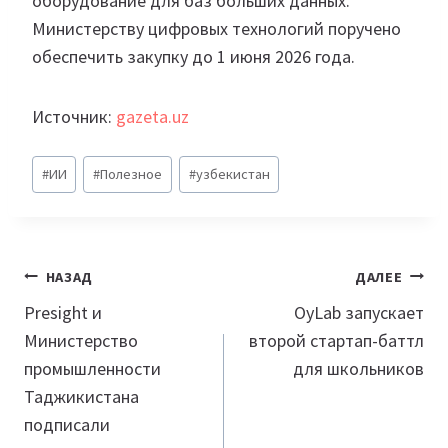
оборудование для баз больших данных.
Министерству цифровых технологий поручено
обеспечить закупку до 1 июня 2026 года.
Источник:
gazeta.uz
Метки
#
ИИ
#
Полезное
#
узбекистан
записи:
Навигация
НАЗАД
ДАЛЕЕ
по
Presight и
OyLab запускает
Министерство
второй стартап-баттл
записям
промышленности
для школьников
Таджикистана
подписали