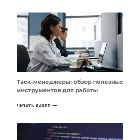
АССИСТЕНТ
ДЛЯ
БИЗНЕСА:
КАКИЕ
3
ЗАДАЧИ
ЕМУ
МОЖНО
ПОРУЧИТЬ
УЖЕ
СЕГОДНЯ
Таск-менеджеры: обзор полезных
инструментов для работы
ТАСК-
ЧИТАТЬ ДАЛЕЕ
МЕНЕДЖЕРЫ:
ОБЗОР
ПОЛЕЗНЫХ
ИНСТРУМЕНТОВ