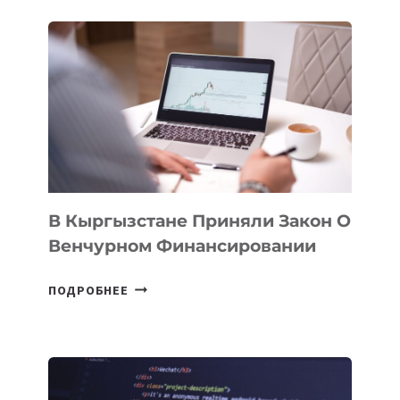
ПРОЙДЕТ
ПЕРВЫЙ
SILK
ROAD
FINANCE
&
TECHNOLOGY
FORUM
В Кыргызстане Приняли Закон О
Венчурном Финансировании
В
ПОДРОБНЕЕ
КЫРГЫЗСТАНЕ
ПРИНЯЛИ
ЗАКОН
О
ВЕНЧУРНОМ