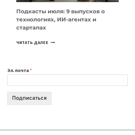
ДЛЯ
УЧЕБЫ
Подкасты июля: 9 выпусков о
технологиях, ИИ-агентах и
стартапах
ПОДКАСТЫ
ЧИТАТЬ ДАЛЕЕ
ИЮЛЯ:
9
ВЫПУСКОВ
Эл. почта
*
О
ТЕХНОЛОГИЯХ,
ИИ-
АГЕНТАХ
Подписаться
И
СТАРТАПАХ