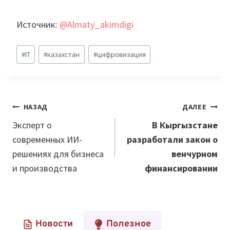
Источник:
@Almaty_akimdigi
Метки
#
IT
#
казахстан
#
цифровизация
записи:
Навигация
НАЗАД
ДАЛЕЕ
по
Эксперт о
В Кыргызстане
современных ИИ-
разработали закон о
записям
решениях для бизнеса
венчурном
и производства
финансировании
Новости
Полезное