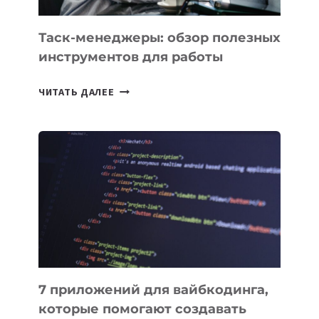
УЖЕ
СЕГОДНЯ
Таск-менеджеры: обзор полезных
инструментов для работы
ТАСК-
ЧИТАТЬ ДАЛЕЕ
МЕНЕДЖЕРЫ:
ОБЗОР
ПОЛЕЗНЫХ
ИНСТРУМЕНТОВ
ДЛЯ
РАБОТЫ
7 приложений для вайбкодинга,
которые помогают создавать