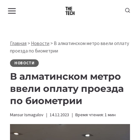
Перейти
к
содержимому
Главная
>
Новости
>
В алматинском метро ввели оплату
проезда по биометрии
НОВОСТИ
В алматинском метро
ввели оплату проезда
по биометрии
Mansur Ismagulov
14.12.2023
Время чтения:
1
мин