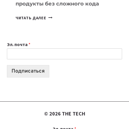
продукты без сложного кода
7
ЧИТАТЬ ДАЛЕЕ
ПРИЛОЖЕНИЙ
ДЛЯ
ВАЙБКОДИНГА,
Эл. почта
*
КОТОРЫЕ
ПОМОГАЮТ
СОЗДАВАТЬ
ПРОДУКТЫ
Подписаться
БЕЗ
СЛОЖНОГО
КОДА
© 2026 THE TECH
Эл. почта
*