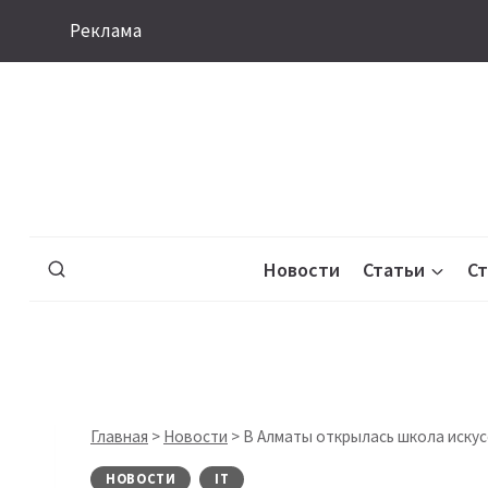
Перейти
Реклама
к
содержимому
Новости
Статьи
С
Главная
>
Новости
>
В Алматы открылась школа иску
НОВОСТИ
IT