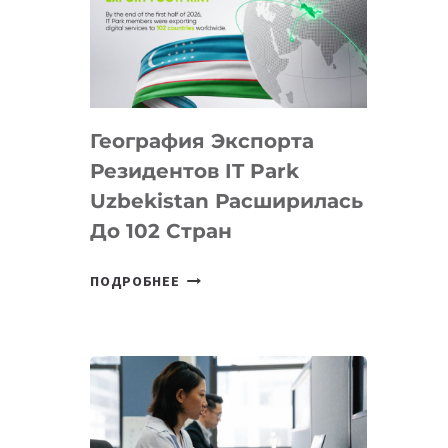
ПРЕДМЕТЫ
ПО
ИСКУССТВЕННОМУ
ИНТЕЛЛЕКТУ
География Экспорта
Резидентов IT Park
Uzbekistan Расширилась
До 102 Стран
ГЕОГРАФИЯ
ПОДРОБНЕЕ
ЭКСПОРТА
РЕЗИДЕНТОВ
IT
PARK
UZBEKISTAN
РАСШИРИЛАСЬ