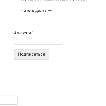
КАКОЙ
ЧИТАТЬ ДАЛЕЕ
НОУТБУК
ВЫБРАТЬ
К
Эл. почта
*
УЧЕБНОМУ
ГОДУ
2026:
10
Подписаться
ЛУЧШИХ
МОДЕЛЕЙ
ДЛЯ
УЧЕБЫ