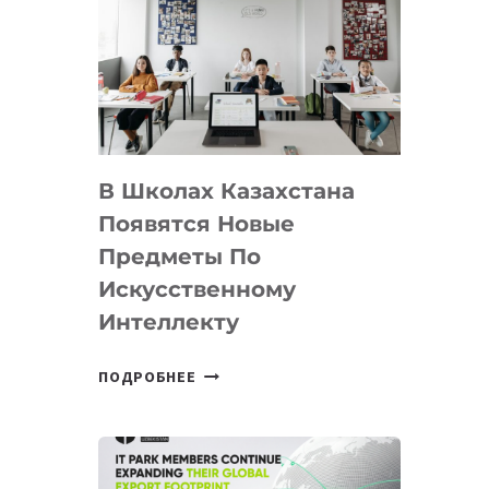
DEAL
VELOCITY
BY
MOST
—
МЕЖДУНАРОДНУЮ
ПРОГРАММУ
В Школах Казахстана
ДЛЯ
ТЕХНОЛОГИЧЕСКИХ
Появятся Новые
СТАРТАПОВ
Предметы По
Искусственному
Интеллекту
В
ПОДРОБНЕЕ
ШКОЛАХ
КАЗАХСТАНА
ПОЯВЯТСЯ
НОВЫЕ