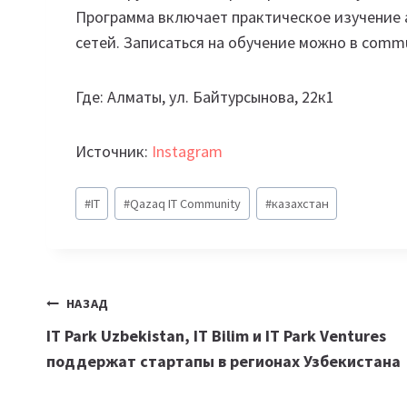
Программа включает практическое изучение 
сетей. Записаться на обучение можно в commu
Где: Алматы, ул. Байтурсынова, 22к1
Источник:
Instagram
Метки
#
IT
#
Qazaq IT Community
#
казахстан
записи:
Навигация
НАЗАД
IT Park Uzbekistan, IT Bilim и IT Park Ventures
по
поддержат стартапы в регионах Узбекистана
записям