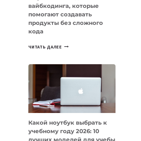
вайбкодинга, которые
помогают создавать
продукты без сложного
кода
7
ЧИТАТЬ ДАЛЕЕ
ПРИЛОЖЕНИЙ
ДЛЯ
ВАЙБКОДИНГА,
КОТОРЫЕ
ПОМОГАЮТ
СОЗДАВАТЬ
ПРОДУКТЫ
БЕЗ
СЛОЖНОГО
Какой ноутбук выбрать к
КОДА
учебному году 2026: 10
лучших моделей для учебы