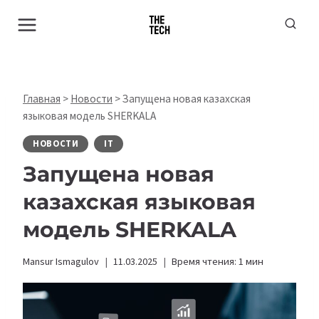
Перейти
к
содержимому
Главная
>
Новости
>
Запущена новая казахская
языковая модель SHERKALA
НОВОСТИ
IT
Запущена новая
казахская языковая
модель SHERKALA
Mansur Ismagulov
11.03.2025
Время чтения:
1
мин