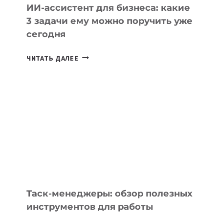
ИИ-ассистент для бизнеса: какие
3 задачи ему можно поручить уже
сегодня
ИИ-
ЧИТАТЬ ДАЛЕЕ
АССИСТЕНТ
ДЛЯ
БИЗНЕСА:
КАКИЕ
3
ЗАДАЧИ
ЕМУ
МОЖНО
ПОРУЧИТЬ
УЖЕ
СЕГОДНЯ
Таск-менеджеры: обзор полезных
инструментов для работы