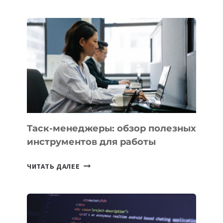
ДЛЯ
БИЗНЕСА:
КАКИЕ
3
ЗАДАЧИ
ЕМУ
МОЖНО
ПОРУЧИТЬ
УЖЕ
СЕГОДНЯ
Таск-менеджеры: обзор полезных
инструментов для работы
ТАСК-
ЧИТАТЬ ДАЛЕЕ
МЕНЕДЖЕРЫ:
ОБЗОР
ПОЛЕЗНЫХ
ИНСТРУМЕНТОВ