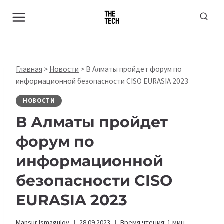
Перейти
к
содержимому
Главная
>
Новости
>
В Алматы пройдет форум по
информационной безопасности CISO EURASIA 2023
НОВОСТИ
В Алматы пройдет
форум по
информационной
безопасности CISO
EURASIA 2023
Mansur Ismagulov
28.09.2023
Время чтения:
1
мин