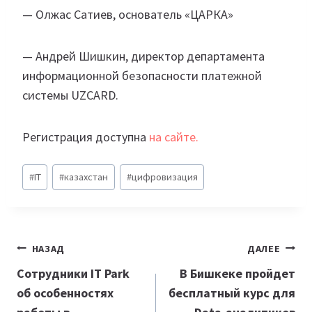
— Олжас Сатиев, основатель «ЦАРКА»
— Андрей Шишкин, директор департамента
информационной безопасности платежной
системы UZCARD.
Регистрация доступна
на сайте.
Метки
#
IT
#
казахстан
#
цифровизация
записи:
Навигация
НАЗАД
ДАЛЕЕ
по
Сотрудники IT Park
В Бишкеке пройдет
об особенностях
бесплатный курс для
записям